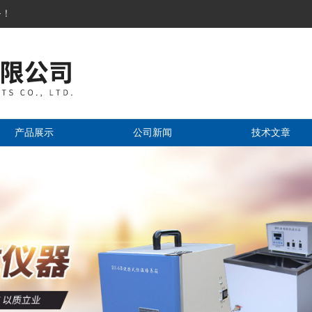
务！
产品展示
公司新闻
技术文章