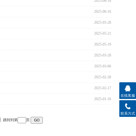
2025-06-18
2025-06-16
2025-05-28
2025-05-21
2025-05-19
2025-03-20
2025-03-06
2025-02-28
2025-02-17
在线客服
2025-01-16
联系方式
页
跳转到第
页