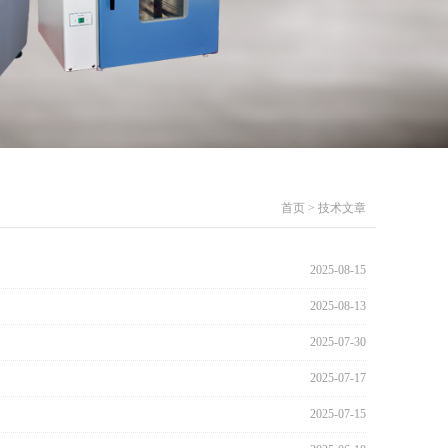
首页
>
技术文章
2025-08-15
2025-08-13
2025-07-30
2025-07-17
2025-07-15