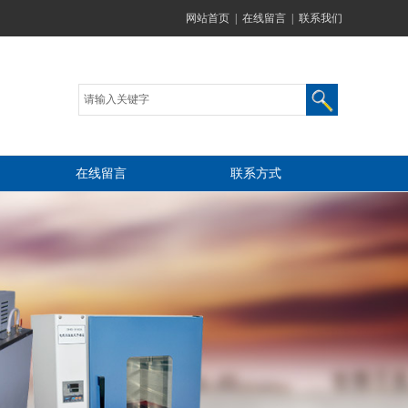
网站首页
|
在线留言
|
联系我们
在线留言
联系方式