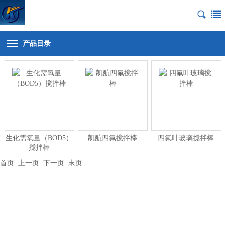
产品目录
生化需氧量（BOD5）
凯航四氟搅拌棒
四氟叶玻璃搅拌棒
搅拌棒
首页
上一页 下一页
末页