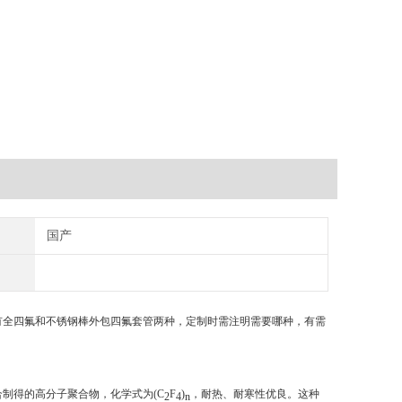
国产
有全四氟和不锈钢棒外包四氟套管两种，定制时需注明需要哪种，有需
单体聚合制得的高分子聚合物，化学式为(C
F
)
，耐热、耐寒性优良。这种
2
4
n