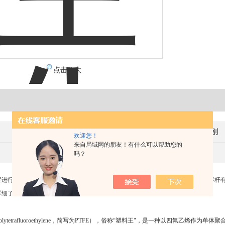
点击放大
凯航
产地类别
欢迎您！
来自局域网的朋友！有什么可以帮助您的
医疗卫生,环保,化工,石油,制药/生物制药
吗？
室进行生化需氧量的
生化需氧量(BOD5)实验用的搅拌棒
，尺寸可以按需定制，搅拌杆
详细了解！
lytetrafluoroethylene，简写为PTFE），俗称“塑料王"，是一种以四氟乙烯作为