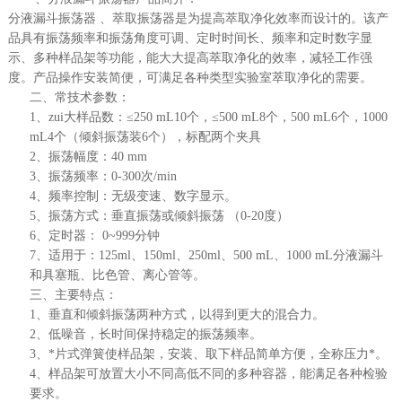
分液漏斗振荡器 、萃取振荡器是为提高萃取净化效率而设计的。该产
品具有振荡频率和振荡角度可调、定时时间长、频率和定时数字显
示、多种样品架等功能，能大大提高萃取净化的效率，减轻工作强
度。产品操作安装简便，可满足各种类型实验室萃取净化的需要。
二、常技术参数：
1、zui大样品数：≤250 mL10个，≤500 mL8个，500 mL6个，1000
mL4个（倾斜振荡装6个），标配两个夹具
2、振荡幅度：40 mm
3、振荡频率：0-300次/min
4、频率控制：无级变速、数字显示。
5、振荡方式：垂直振荡或倾斜振荡 （0-20度）
6、定时器： 0~999分钟
7、适用于：125ml、150ml、250ml、500 mL、1000 mL分液漏斗
和具塞瓶、比色管、离心管等。
三、主要特点：
1、垂直和倾斜振荡两种方式，以得到更大的混合力。
2、低噪音，长时间保持稳定的振荡频率。
3、*片式弹簧使样品架，安装、取下样品简单方便，全称压力*。
4、样品架可放置大小不同高低不同的多种容器，能满足各种检验
要求。