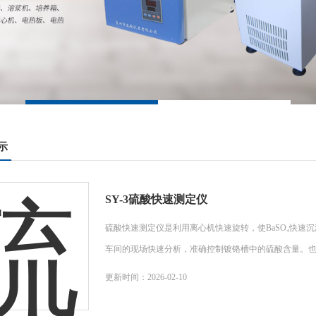
示
SY-3硫酸快速测定仪
硫酸快速测定仪是利用离心机快速旋转，使BaSO₄快
车间的现场快速分析，准确控制镀铬槽中的硫酸含量。
更新时间：2026-02-10