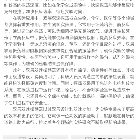
到较高的振荡速度。比如在化学合成实验中，快速振荡能够使反应物
充分碰撞，加快反应速率，缩短实验时间。
在实际应用中，双层双速振荡器在生物、化学、医学等多个领域
都发挥着重要作用。在生物学实验里，它常用于细菌培养、酶反应
等。通过适当的振荡，可以为细菌提供充足的氧气，促进其生长繁
殖；在酶反应中，振荡能够使酶与底物充分接触，提高反应效率。在
化学实验中，无论是溶液的混合、萃取，还是化学反应的进行，双层
双速振荡器都能根据实验要求提供合适的振荡条件，确保实验的准确
性和重复性。在医学检验中，它可用于血液样本的混匀、试剂的混合
等操作，为准确的检验结果提供保障。
此外，双层双速振荡器还具有操作简便、稳定性好等优点。其操
作面板通常设计得简洁明了，科研人员只需通过简单的按钮设置，就
能轻松选择振荡速度和时间。同时，振荡器采用了先进的电机和传动
系统，在振荡过程中运行平稳，噪音小，不会对实验室环境造成干
扰。而且，它还具备安全保护功能，如过载保护、漏电保护等，确保
了使用过程中的安全性。
双层双速振荡器以其双层设计和双速功能，为实验室带来了更高
的效率和更多的便利。它就像一位高效的实验助手，默默地在科研的
道路上助力前行，推动着各个领域的实验研究不断取得新的成果。