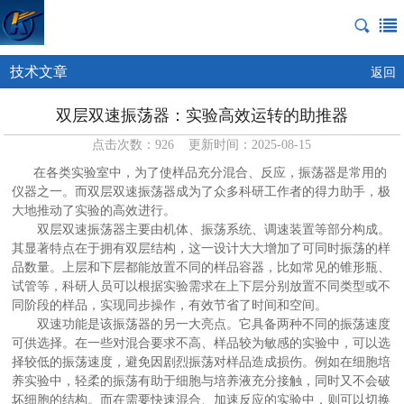
技术文章
返回
双层双速振荡器：实验高效运转的助推器
点击次数：926 更新时间：2025-08-15
在各类实验室中，为了使样品充分混合、反应，振荡器是常用的
仪器之一。而双层双速振荡器成为了众多科研工作者的得力助手，极
大地推动了实验的高效进行。
双层双速振荡器主要由机体、振荡系统、调速装置等部分构成。
其显著特点在于拥有双层结构，这一设计大大增加了可同时振荡的样
品数量。上层和下层都能放置不同的样品容器，比如常见的锥形瓶、
试管等，科研人员可以根据实验需求在上下层分别放置不同类型或不
同阶段的样品，实现同步操作，有效节省了时间和空间。
双速功能是该振荡器的另一大亮点。它具备两种不同的振荡速度
可供选择。在一些对混合要求不高、样品较为敏感的实验中，可以选
择较低的振荡速度，避免因剧烈振荡对样品造成损伤。例如在细胞培
养实验中，轻柔的振荡有助于细胞与培养液充分接触，同时又不会破
坏细胞的结构。而在需要快速混合、加速反应的实验中，则可以切换