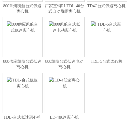
800常州凯航台式低速
厂家直销RJ-TDL-40台
TD4C台式低速离心机
离心机
式自动脱帽离心机
800供应凯航台式低速
800凯航台式低速电动
TDL-5台式离心机
离心机
离心机
TDL-台式低速离心机
LD-4低速离心机