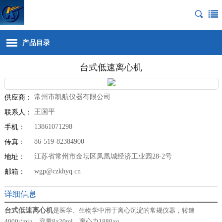
产品目录
台式低速离心机
常州市凯航仪器有限公司
供应商：
王国平
联系人：
13861071298
手机：
86-519-82384900
传真：
江苏省常州市金坛区凤凰城经济工业园28-2号
地址：
wgp@czkhyq.cn
邮箱：
详细信息
台式低速离心机
是医学、生物学中用于离心沉淀的常规仪器，转速
4000r/min
，容量
8
×
20ml
，离心力
1880
×
g
。