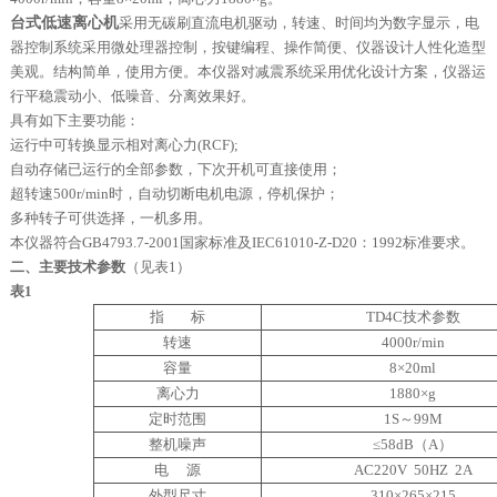
台式低速离心机
采用无碳刷直流电机驱动，转速、时间均为数字显示，电
器控制系统采用微处理器控制，按键编程、操作简便、仪器
设计人性化
造型
美观。
结构简单，使用方便。
本仪器对减震系统采用优化设计方案，仪器运
行平稳震动小、低噪音、分离效果好。
具有如下主要功能：
运行中可转换显示相对离心力
(RCF);
自动存储已运行的全部参数，下次开机可直接使用；
超转速
500r/min
时，自动切断电机电源，停机保护；
多种转子可供选择，一机多用。
本仪器符合GB4793.7-2001国家标准及IEC61010-Z-D20：1992标准要求。
二、主要技术参数
（见表1）
表1
指
标
TD4C
技术参数
转速
4000r/min
容量
8
×
20ml
离心力
1880
×
g
定时范围
1S
～
99M
整机噪声
≤
58dB
（
A
）
电
源
AC220V 50HZ 2A
外型尺寸
310
×
265
×
215