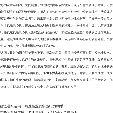
的设置与启动。关闭机盖，通过触摸面板或控制旋钮设定所需的转速、时间、温度
的转子型号自动匹配参数限制，提高了操作的便捷性与安全性。设定完成后，待腔体温
观察是否有异常噪音或振动。若出现异常，应立即按停止键或刹车，待转子全停止后方
。对于低温离心机，使用后还需及时擦干腔体内的冷凝水，保持内部干燥，以防腐蚀和
是低速低温离心机长期稳定运行的生命线。实验室必须建立严格的安全操作规程。
机盖，这是防止碎片飞出造成伤害的最基本准则。应定期检查离心管是否有老化、裂纹
密封盖的离心管，防止泄漏腐蚀转子和腔体。
面，日常的细心呵护至关重要。每次使用后，应清洁转子和离心腔，擦拭冷凝水。
传感器进行校准，保证参数的准确性。每季度或半年应进行更深度的保养，如检查轴承
性和机械部件的润滑。详尽的使用与维护记录，有助于追踪设备状态，及时发现并解决
分离到前沿的生命科学研究，
低速低温离心机
以其稳定、可靠、温和的性能，成为
的样本，锁住生命的密码。随着微机控制、变频驱动、高效制冷等技术的不断融入，低
心装备，在探索未知的科学征途中，发挥着不可替代的作用。
显恒温水浴锅：精准控温的实验得力助手
实验到科研突破：多头恒温磁力搅拌器的关键助力