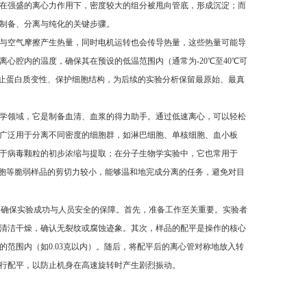
在强盛的离心力作用下，密度较大的组分被甩向管底，形成沉淀；而
制备、分离与纯化的关键步骤。
与空气摩擦产生热量，同时电机运转也会传导热量，这些热量可能导
心腔内的温度，确保其在预设的低温范围内（通常为-20℃至40℃可
防止蛋白质变性、保护细胞结构，为后续的实验分析保留最原始、最真
学领域，它是制备血清、血浆的得力助手。通过低速离心，可以轻松
广泛用于分离不同密度的细胞群，如淋巴细胞、单核细胞、血小板
于病毒颗粒的初步浓缩与提取；在分子生物学实验中，它也常用于
使其对细胞等脆弱样品的剪切力较小，能够温和地完成分离的任务，避免对目
是确保实验成功与人员安全的保障。首先，准备工作至关重要。实验者
清洁干燥，确认无裂纹或腐蚀迹象。其次，样品的配平是操作的核心
范围内（如0.03克以内）。随后，将配平后的离心管对称地放入转
行配平，以防止机身在高速旋转时产生剧烈振动。