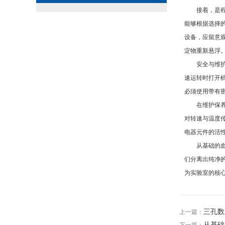
接着，是程序
能够根据选择
设备，应留意
淀物重新悬浮
安全与维护，
速运转时打开
必须使用带有
在维护保养方
对转速与温度
电器元件的活
从基础的血液
们分离出纯净
为实验室的核
三孔数
上一篇：
从基础
下一篇：