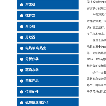
固液或液液的
溶浆机
密度较小的组
与普通离心机
搅拌器
致样品温度升高
离心机
调）稳定运行
实的样本状态
分散器
低速低温离心
地将血液中的
电热板 电热套
等，为细胞培
分析仪器
DNA、RNA
标组分的机械
蒸馏水器
操作一台
需将离心机放
四氟产品
环节。将等量
子的吊杯或孔
仪器配件
硫酸快速测定仪