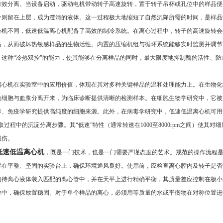
有效分离。当设备启动，驱动电机带动转子高速旋转，置于转子吊杯或孔位中的样品便
分则留在上层，成为澄清的液体。这一过程极大地缩短了自然沉降所需的时间，是样品
不同，低速低温离心机配备了高效的制冷系统。在离心过程中，转子的高速旋转会
，从而破坏热敏感样品的生物活性。内置的压缩机组与循环系统能够实时监测并调节离
。这种“冷热双控”的能力，使其能够在分离样品的同时，最大限度地抑制酶的活性、
。
机在实验室中的应用价值，体现在其对多种关键样品的温和处理能力上。在生物化
血细胞与血浆分离开来，为临床诊断提供清晰的检测样本。在细胞生物学研究中，它被
养、免疫学研究提供高纯度的细胞来源。此外，在病毒学研究中，低速低温离心机可用
提取过程中的沉淀分离步骤。其“低速”特性（通常转速在1000至8000rpm之间）
损伤。
低速低温离心机
，既是一门技术，也是一门需要严谨态度的艺术。规范的操作流程
置在平整、坚固的实验台上，确保环境通风良好。使用前，应检查离心腔内及转子是否
的待离心液体装入匹配的离心管中，并在天平上进行精确平衡，其质量差应控制在极小的
位中，确保放置稳固。对于单个样品的离心，必须用等质量的水或平衡物在对称位置进