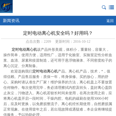
新闻资讯
返回
定时电动离心机安全吗？好用吗？
点击次数：2209 更新时间：2016-10-12
定时电动离心机
该产品外形美观，体积小，重量轻，容量大，
操作简单，使用方便，适用性广，适用于化验室、实验室定性分析血
浆、血清、尿素和疫苗制造，还可用于悬浮物液体、不同密度粒子的
离心沉淀、分离制备。
欢迎选购我们
定时电动离心机
产品。离心机产品，技术，*，值
得信赖。产品售后服务：质保一年，终身保修。买的放心，用的舒
心。采购时请认准生产厂家！维护保养的方法，离心机盖上不要放置
任何物件。每次使用完毕，务必清理擦拭内腔及转头，盖好离心盖防
止灰尘，污物进入。离心机若较长时间未使用，在再次使用之前，应
将离心机盖开启一段时间，干燥内腔。电机的碳刷在使用3000小时
后，应及时更换，以免磨损整流子。离心机经长期使用，自然磨损属
正常现象。在使用壹年之后，若出现故障或遇疑难，本企业将继续提
供服务，予以协助处理。