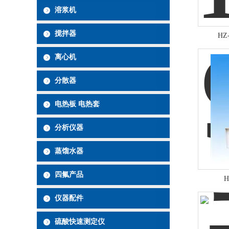
溶浆机
搅拌器
HZ
离心机
分散器
电热板 电热套
分析仪器
蒸馏水器
四氟产品
仪器配件
硫酸快速测定仪