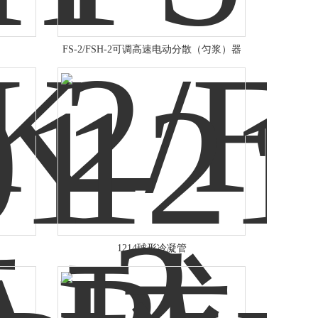
FS-2/FSH-2可调高速电动分散（匀浆）器
1214球形冷凝管