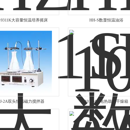
-9311K大容量恒温培养摇床
HH-S数显恒温油浴
HJ-2A双头恒温磁力搅拌器
101-0AB电热鼓风干燥箱