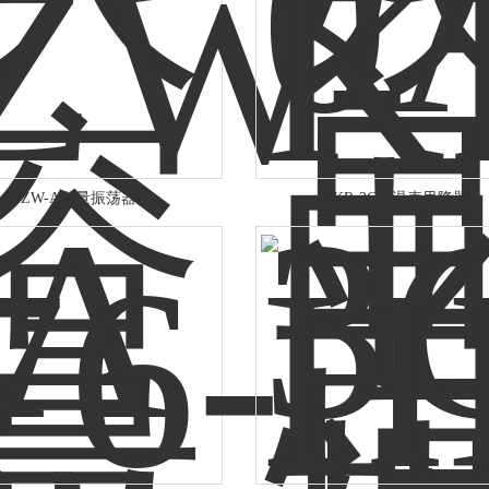
ZW-A微量振荡器
KR-3C体温表甩降器