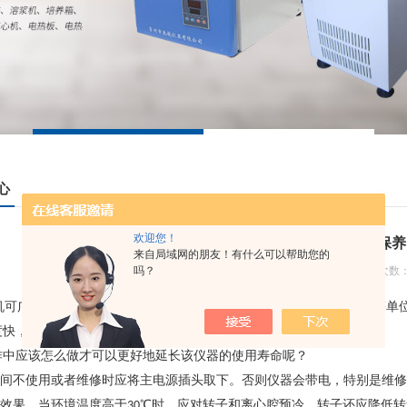
心
欢迎您！
冷冻离心机的日常保养
来自局域网的朋友！有什么可以帮助您的
吗？
更新日期：2017-06-20 浏览次数：
可广泛用于科研、基因工程、遗传学、生命科学、生物化学、医疗等单位
度快，适合于分离量少、离心要求高、温度低的实验。
作中应该怎么做才可以更好地延长该仪器的使用寿命呢？
间不使用或者维修时应将主电源插头取下。否则仪器会带电，特别是维修
效果，当环境温度高于
℃时，应对转子和离心腔预冷，转子还应降低转
30