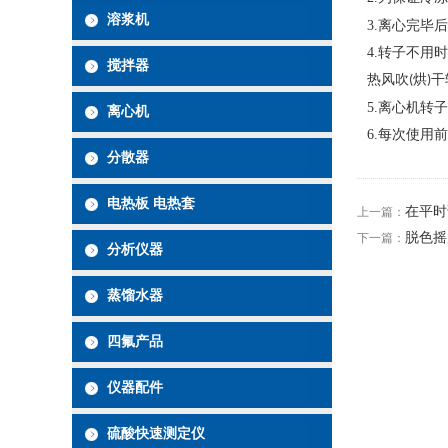
溶浆机
3.
离心完毕后
4.
转子不用时
搅拌器
热风吹
烘
干
(
)
5.
离心机转子
离心机
6.
每次使用前
分散器
电热板 电热套
在平时
上一篇：
脱色摇
下一篇：
分析仪器
蒸馏水器
四氟产品
仪器配件
硫酸快速测定仪