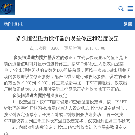
新闻资讯
返回
多头恒温磁力搅拌器的误差修正和温度设定
点击次数：3260 更新时间：2017-05-08
多头恒温磁力搅拌器
误差的修正：在确认仪表显示的值不是正
确的测量值时可对显示值进行修正。按SET键3秒进入仪表内层菜
单，*个出现并闪动的参数为E00即提前量，再按一次SET键出现并闪
动的参数即误差修正参数，配合△或▽键可修改此参数。误差的修正
的范围为-9.9℃到+9.9℃，修正完成后再按一下SET键退出。仪表出
厂时修正值为0.0，使用时要防止把显示正确的仪表修正不正确。
多头恒温磁力搅拌器
温度设定
1．设定温度：按SET键可设定和查看温度设定点。按一下SET
键数码管字符开始闪动,表示仪表进入设定状态,按△键设定值增加，
按▽键设定值减小，长按△键或▽键数据会快速变动， 再一次按
SET键仪表回到正常工作状态温度设定完毕，仪表回到正常工作状态
2．内部功能参数设定： 按SET键3秒仪表进入内层参数设定状
态。