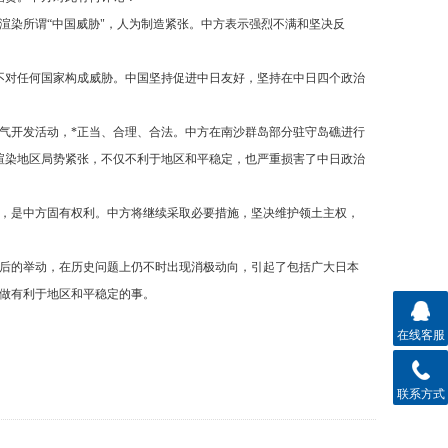
渲染所谓“中国威胁"，人为制造紧张。中方表示强烈不满和坚决反
不对任何国家构成威胁。中国坚持促进中日友好，坚持在中日四个政治
气开发活动，*正当、合理、合法。中方在南沙群岛部分驻守岛礁进行
渲染地区局势紧张，不仅不利于地区和平稳定，也严重损害了中日政治
，是中方固有权利。中方将继续采取必要措施，坚决维护领土主权，
后的举动，在历史问题上仍不时出现消极动向，引起了包括广大日本
做有利于地区和平稳定的事。
在线客服
联系方式