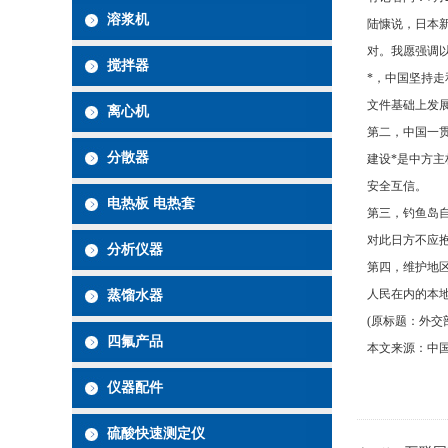
溶浆机
陆慷说，日本
对。我愿强调
搅拌器
*，中国坚持
文件基础上发
离心机
第二，中国一
分散器
建设*是中方
安全互信。
电热板 电热套
第三，钓鱼岛
对此日方不应
分析仪器
第四，维护地
人民在内的本
蒸馏水器
(原标题：外交
四氟产品
本文来源：中国
仪器配件
硫酸快速测定仪