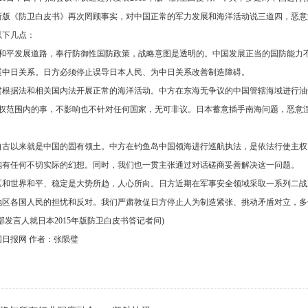
新版《防卫白皮书》再次罔顾事实，对中国正常的军力发展和海洋活动说三道四，恶意
以下几点：
走和平发展道路，奉行防御性国防政策，战略意图是透明的。中国发展正当的国防能力
展中日关系。日方必须停止误导日本人民、为中日关系改善制造障碍。
贯根据法和相关国内法开展正常的海洋活动。中方在东海无争议的中国管辖海域进行油
主权范围内的事，不影响也不针对任何国家，无可非议。日本蓄意插手南海问题，恶意
自古以来就是中国的固有领土。中方在钓鱼岛中国领海进行巡航执法，是依法行使主权
抱有任何不切实际的幻想。同时，我们也一贯主张通过对话磋商妥善解决这一问题。
区和世界和平、稳定是大势所趋，人心所向。日方近期在军事安全领域采取一系列二战
地区各国人民的担忧和反对。我们严肃敦促日方停止人为制造紧张、挑动矛盾对立，多
部发言人就日本2015年版防卫白皮书答记者问)
日报网 作者：张陨璧