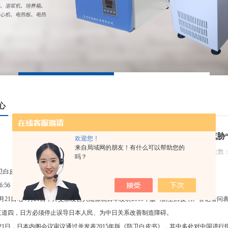
心
日本防卫白皮书恶意渲染“中国威胁“--
欢迎您！
来自局域网的朋友！有什么可以帮助您的
更新日期：2015-07-22 浏览次数：
吗？
卫白皮书恶意渲染"中国威胁"
23:26:56 来源: 中国日报网(北京)
月21日电 7月21日，外交部发言人陆慷就日本发表2015年版《防卫白皮书》答记
三道四，日方必须停止误导日本人民、为中日关系改善制造障碍。
21日，日本内阁会议审议通过并发表2015年版《防卫白皮书》，其中多处对中国进