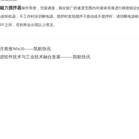
磁力搅拌器
操作简便，无级调速，能在较广的速度范围内对液体溶液进行精密稳定
免损坏机器，不工作时应切断电源。搅拌时发现搅拌子跳动或不搅拌时，请切断电源检
负10V之间，否则将会出现以上情况。
将推Win10------凯航快讯
进软件技术与工业技术融合发展--------凯航快讯