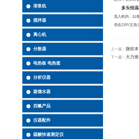
溶浆机
多头恒温
流入机内，以
搅拌器
否在220V正
离心机
分散器
微软本月
上一篇：
大力推
下一篇：
电热板 电热套
分析仪器
蒸馏水器
四氟产品
仪器配件
硫酸快速测定仪