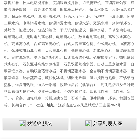
动搅拌器、控温电动搅拌器、变频调速搅拌器、组织捣碎机、可调高速匀浆、可
调高速分散器、可调高速匀浆器、固体样品粉碎机、恒温水浴锅、水浴恒温搅拌
器、超级恒温水浴、玻璃恒温水浴、恒温水（油）浴、油浴箱、恒温水箱、恒温
三用水箱、电热恒温水槽、低温恒温水槽、低温水浴、双温水槽、冷热循环仪、
熔蜡仪、恒温沙浴、恒温消解仪、干式试管恒温仪、搅拌水浴、手掌型离心机、
电动离心机、定时电动离心机、电动离心机、数显电动离心机、高速脱水离心
机、高速离心机、台式高速离心机、台式大容量离心机、台式离心机、血液离心
机、落地式电动离心机、大容量离心机、低速离心机、乳脂离心机、体温表甩降
机、定时甩降机、冷冻高速离心机、低速低温离心机、硫酸根测定仪、微电脑台
式离心机、石英亚沸高纯水蒸馏器、石英双重蒸馏水器、自动三重蒸馏水器、自
动蒸馏水器、自动双重蒸馏水器、不锈钢蒸馏水器、全自动不锈钢蒸馏水器、硝
酸蒸馏器、旋转蒸发器、颗粒制冰机、调温电热套、磁力搅拌电热套、不锈钢电
热板、恒温电热板、恒温干浴器、数显恒温台（载物台）、封闭电炉以及各种规
格四氟磁力搅拌子、搅拌子回收棒、不锈钢搅拌棒、四氟搅拌棒、搅拌棒、塞
子、硅胶塞、四氟瓶塞、常规玻璃仪器、石英产品、卫生防疫、环保、检测仪器
等。长期合作，*，欢迎
。
地址：
江苏省金坛市凤凰城经济工业园
28-2
号
发送给朋友
分享到朋友圈