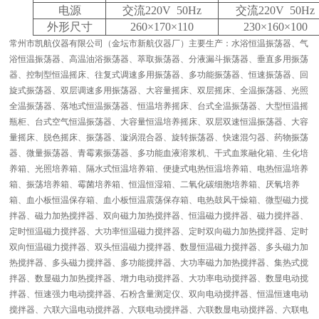
电源
交流
220V 50Hz
交流
220V 50Hz
外形尺寸
260
×
170
×
110
230
×
160
×
100
常州市凯航仪器有限公司（金坛市新航仪器厂）主要生产：水浴恒温振荡器、气
浴恒温振荡器、高温油浴振荡器、萃取振荡器、分液漏斗振荡器、垂直多用振荡
器、控制型恒温摇床、往复式调速多用振荡器、多功能振荡器、恒速振荡器、回
旋式振荡器、双层调速多用振荡器、大容量摇床、双层摇床、全温振荡器、光照
全温振荡器、落地式恒温振荡器、恒温培养摇床、台式全温振荡器、大型恒温摇
瓶柜、台式空气恒温振荡器、大容量恒温培养摇床、双层双速恒温振荡器、大容
量摇床、脱色摇床、振荡器、漩涡混合器、旋转振荡器、快速混匀器、药物振荡
器、微量振荡器、青霉素振荡器、多功能血液溶浆机、干式血浆融化箱、生化培
养箱、光照培养箱、隔水式恒温培养箱、便捷式电热恒温培养箱、电热恒温培养
箱、振荡培养箱、霉菌培养箱、恒温恒湿箱、二氧化碳细胞培养箱、厌氧培养
箱、血小板恒温保存箱、血小板恒温震荡保存箱、电热鼓风干燥箱、微型磁力搅
拌器、磁力加热搅拌器、双向磁力加热搅拌器、恒温磁力搅拌器、磁力搅拌器、
定时恒温磁力搅拌器、大功率恒温磁力搅拌器、定时双向磁力加热搅拌器、定时
双向恒温磁力搅拌器、双头恒温磁力搅拌器、数显恒温磁力搅拌器、多头磁力加
热搅拌器、多头磁力搅拌器、多功能搅拌器、大功率磁力加热搅拌器、集热式搅
拌器、数显磁力加热搅拌器、增力电动搅拌器、大功率电动搅拌器、数显电动搅
拌器、恒速强力电动搅拌器、石粉含量测定仪、双向电动搅拌器、恒温恒速电动
搅拌器、六联六温电动搅拌器、六联电动搅拌器、六联数显电动搅拌器、六联电