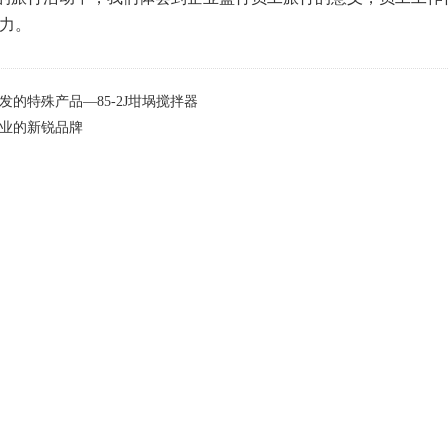
力。
发的特殊产品—85-2J坩埚搅拌器
业的新锐品牌