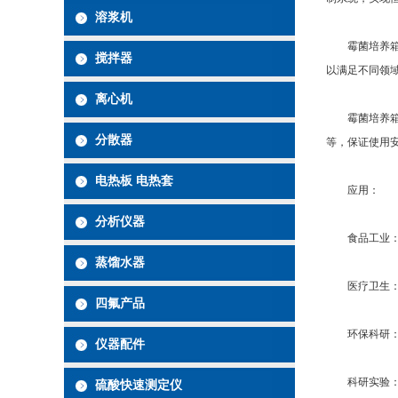
溶浆机
霉菌培养箱通
搅拌器
以满足不同领
离心机
霉菌培养箱可
分散器
等，保证使用
电热板 电热套
应用：
分析仪器
食品工业：霉
蒸馏水器
医疗卫生：霉
四氟产品
环保科研：霉
仪器配件
科研实验：霉
硫酸快速测定仪