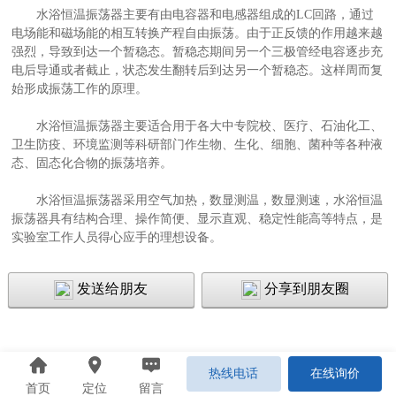
水浴恒温振荡器主要有由电容器和电感器组成的LC回路，通过
电场能和磁场能的相互转换产程自由振荡。由于正反馈的作用越来越
强烈，导致到达一个暂稳态。暂稳态期间另一个三极管经电容逐步充
电后导通或者截止，状态发生翻转后到达另一个暂稳态。这样周而复
始形成振荡工作的原理。
水浴恒温振荡器主要适合用于各大中专院校、医疗、石油化工、
卫生防疫、环境监测等科研部门作生物、生化、细胞、菌种等各种液
态、固态化合物的振荡培养。
水浴恒温振荡器采用空气加热，数显测温，数显测速，水浴恒温
振荡器具有结构合理、操作简便、显示直观、稳定性能高等特点，是
实验室工作人员得心应手的理想设备。
发送给朋友
分享到朋友圈
热线电话
在线询价
首页
定位
留言