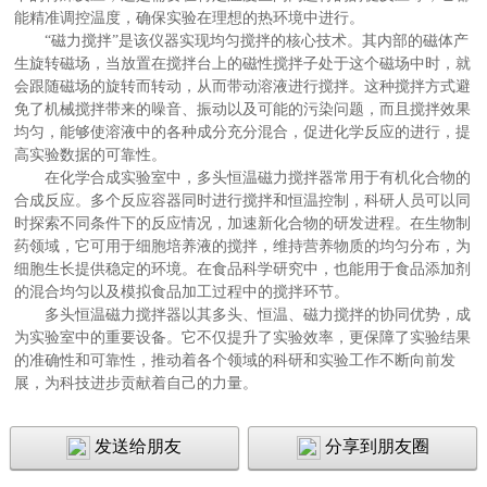
能精准调控温度，确保实验在理想的热环境中进行。
“磁力搅拌”是该仪器实现均匀搅拌的核心技术。其内部的磁体产
生旋转磁场，当放置在搅拌台上的磁性搅拌子处于这个磁场中时，就
会跟随磁场的旋转而转动，从而带动溶液进行搅拌。这种搅拌方式避
免了机械搅拌带来的噪音、振动以及可能的污染问题，而且搅拌效果
均匀，能够使溶液中的各种成分充分混合，促进化学反应的进行，提
高实验数据的可靠性。
在化学合成实验室中，多头恒温磁力搅拌器常用于有机化合物的
合成反应。多个反应容器同时进行搅拌和恒温控制，科研人员可以同
时探索不同条件下的反应情况，加速新化合物的研发进程。在生物制
药领域，它可用于细胞培养液的搅拌，维持营养物质的均匀分布，为
细胞生长提供稳定的环境。在食品科学研究中，也能用于食品添加剂
的混合均匀以及模拟食品加工过程中的搅拌环节。
多头恒温磁力搅拌器以其多头、恒温、磁力搅拌的协同优势，成
为实验室中的重要设备。它不仅提升了实验效率，更保障了实验结果
的准确性和可靠性，推动着各个领域的科研和实验工作不断向前发
展，为科技进步贡献着自己的力量。
发送给朋友
分享到朋友圈