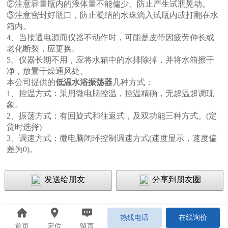
②注意容量瓶内的液体量不能偏少、防止产生试瓶晃动。
③注意密封好瓶口，防止凝结的水珠滴入试瓶内或打翻在水
箱内。
4、当接通电源而仪器不动作时，可能是皮带因疲劳伸长或
老化断裂，应更换。
5
、
仪器长期不用，应将水箱中的水排除掉，并将水箱擦干
净，放置干燥通风处。
本公司提供的
低温水浴振荡器
几种方式：
1、控温方式：采用微电脑控温，控温精确，无超温超调现
象。
2、振荡方式：有回旋式和往返式，及双功能三种方式。(定
货时选择)
3、调速方式：微电脑闭环控制调速方式
(速度显示，速度偏
差为0)。
发送给朋友
分享到朋友圈
热线电话
在线询价
首页
定位
留言