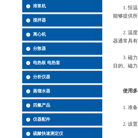
溶浆机
1. 恒温
能够提供所
搅拌器
2. 温度
离心机
器通常具有
分散器
3. 磁力
电热板 电热套
目的。磁力
分析仪器
使用多
蒸馏水器
四氟产品
1. 准备
仪器配件
2. 设置
硫酸快速测定仪