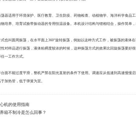
器适用于环境保护、医疗教育、卫生防疫、药物检查、动植物学、海洋科学食品工程
植物培养、培育试验带振动器的专用恒温设备。本机设计结构与锂相结合，操作简单，
也叫圆周振荡，在水平面上360°旋转振荡，例如以这种方式工作，被振荡的液体在
惯性对样品进行振荡，液体粘稠度较浓的时候，这种振荡方式的效果比回旋振荡要好很
择任一工作方式。
面不能过度平滑，整机严禁在阳光直射的条件下使用。调速应从低速到高速慢慢启动
高于加热管，低于弹簧为宜。
心机的使用指南
养箱不制冷是怎么回事？