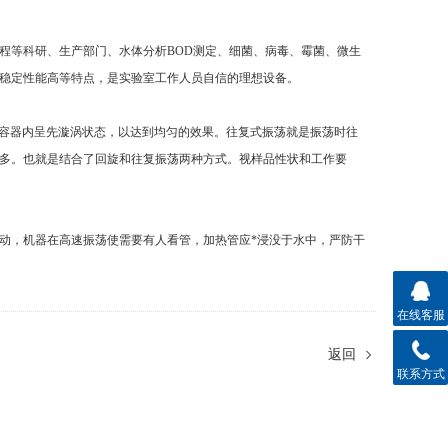
等科研、生产部门、水体分析BOD测定、细菌、病毒、霉菌、微生
稳定性能高等特点，是实验室工作人员自信的理想设备。
容器内呈先漩涡状态，以达到均匀的效果。往复式振荡就是振荡时往
多。也就是结合了回旋和往复振荡两种方式。视样品性状和工作要
，机器在高速振荡使需要有人看管，加热管应*浸没于水中，严防干
在线客服
返回
联系方式