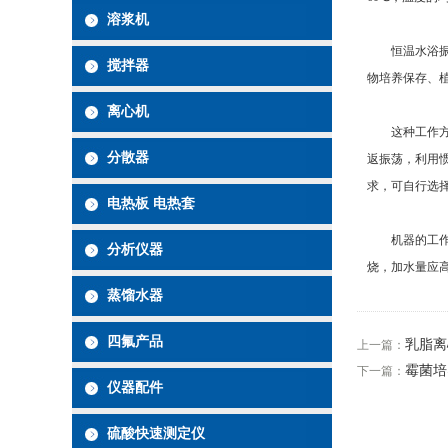
溶浆机
恒温水浴振荡
搅拌器
物培养保存、
离心机
这种工作方式
分散器
返振荡，利用
求，可自行选
电热板 电热套
机器的工作台
分析仪器
烧，加水量应
蒸馏水器
四氟产品
乳脂离
上一篇：
霉菌培
下一篇：
仪器配件
硫酸快速测定仪