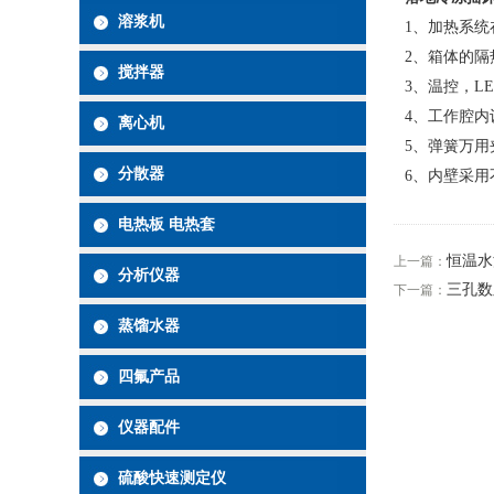
溶浆机
1
、加热系统
2
、箱体的隔
搅拌器
3
、温控，
L
4
、工作腔内
离心机
5
、弹簧万用
分散器
6
、内壁采用
电热板 电热套
恒温水
上一篇：
分析仪器
三孔数
下一篇：
蒸馏水器
四氟产品
仪器配件
硫酸快速测定仪