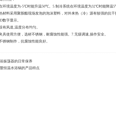
在环境温度为
-5
℃时能升温
50
℃。
5.
制冷系统在环境温度为
32
℃时能降温
5
热材料采用聚胺酯现场发泡的泡沫塑料，对外来热（冷）源有较强的抗干
ED
数字显示。
设有风道
,
温度分布均匀。
夹具使用方便，选材不锈钢，耐腐蚀性能强。
7.
无级调速
,
操作安全。
不锈钢制作，抗腐蚀性能良好。
浴振荡器的日常保养
显恒温水浴锅的产品特点