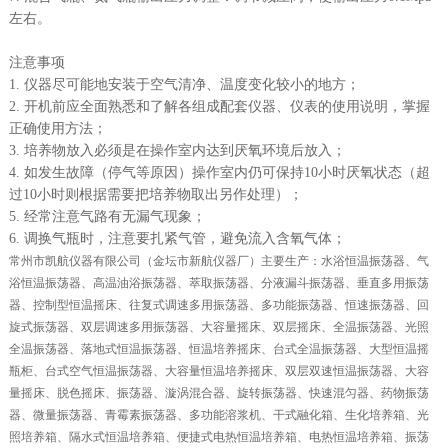
左右。
注意事项
1. 仪器尽可能地安装于空气清净、温度变化较小的地方；
2. 开机前应全面熟悉和了解各组成配套仪器、仪表的使用说明，掌握
正确使用方法；
3. 培养物放入必须是在操作室内达到厌氧环境后放入；
4. 如发生故障（停气等原因）操作室内仍可保持10小时厌氧状态（超
过10小时则根据需要把培养物取出另作处理）；
5. 经常注意气路有无漏气现象；
6. 调换气瓶时，注意要扎紧气管，避免流入含氧气体；
常州市凯航仪器有限公司（金坛市新航仪器厂）主要生产：水浴恒温振荡器、气
浴恒温振荡器、高温油浴振荡器、萃取振荡器、分液漏斗振荡器、垂直多用振荡
器、控制型恒温摇床、往复式调速多用振荡器、多功能振荡器、恒速振荡器、回
旋式振荡器、双层调速多用振荡器、大容量摇床、双层摇床、全温振荡器、光照
全温振荡器、落地式恒温振荡器、恒温培养摇床、台式全温振荡器、大型恒温摇
瓶柜、台式空气恒温振荡器、大容量恒温培养摇床、双层双速恒温振荡器、大容
量摇床、脱色摇床、振荡器、漩涡混合器、旋转振荡器、快速混匀器、药物振荡
器、微量振荡器、青霉素振荡器、多功能溶浆机、干式融化箱、生化培养箱、光
照培养箱、隔水式恒温培养箱、便捷式电热恒温培养箱、电热恒温培养箱、振荡