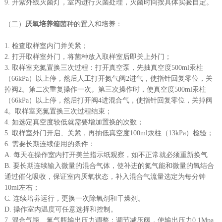
9. 开紫外线灭菌灯，室内进行灭菌处理，灭菌时间按具体实验自定。
（二）
厌氧培养箱
菌种的置入和培养：
1. 检查取样室内门并关紧；
2. 打开取样室外门，将菌种放入取样室后即关上外门；
3. 取样室充氮置换三次过程：打开真空泵，先抽真空度500ml汞柱
（66kPa）以上停，然后人工打开氮气阀2进气，使指针回复零位，关
掉阀2。第二次重复操作一次。第三次操作时，使真空度500ml汞柱
（66kPa）以上停，然后打开阀4进混合气，使指针回复零位，关掉阀
4。取样室充氮置换三次过程结束；
4. 如选定真空度较低就需要增加置换的次数；
5. 取样室外门开启、关紧，再抽低真空度100ml汞柱（13kPa）检验；
6. 需要长期连续使用的条件：
A. 每天在操作室内打开美兰指示纸观察，如不正常就必须重新换气
B. 要长期连续输入微量的混合气体，使补进的氮气能和微量的氧结合
通过催化吸收，保证室内厌氧状态，补入混合气流量选定为每分钟
10ml左右；
C. 连续培养运行，更换一次除氧剂和干燥剂。
D. 操作室内温度可任意选择和控制。
7. 混合气瓶、氮气瓶输出压力调整：调节减压阀，使输出压力0.1Mpa