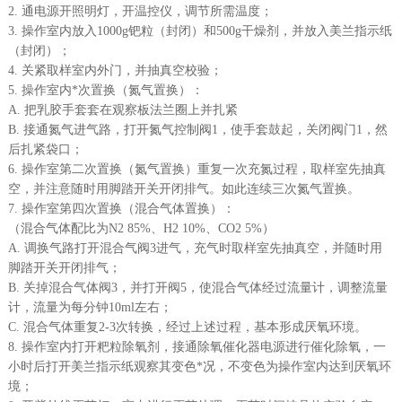
2. 通电源开照明灯，开温控仪，调节所需温度；
3. 操作室内放入1000g钯粒（封闭）和500g干燥剂，并放入美兰指示纸
（封闭）；
4. 关紧取样室内外门，并抽真空校验；
5. 操作室内*次置换（氮气置换）：
A. 把乳胶手套套在观察板法兰圈上并扎紧
B. 接通氮气进气路，打开氮气控制阀1，使手套鼓起，关闭阀门1，然
后扎紧袋口；
6. 操作室第二次置换（氮气置换）重复一次充氮过程，取样室先抽真
空，并注意随时用脚踏开关开闭排气。如此连续三次氮气置换。
7. 操作室第四次置换（混合气体置换）：
（混合气体配比为N2 85%、H2 10%、CO2 5%）
A. 调换气路打开混合气阀3进气，充气时取样室先抽真空，并随时用
脚踏开关开闭排气；
B. 关掉混合气体阀3，并打开阀5，使混合气体经过流量计，调整流量
计，流量为每分钟10ml左右；
C. 混合气体重复2-3次转换，经过上述过程，基本形成厌氧环境。
8. 操作室内打开粑粒除氧剂，接通除氧催化器电源进行催化除氧，一
小时后打开美兰指示纸观察其变色*况，不变色为操作室内达到厌氧环
境；