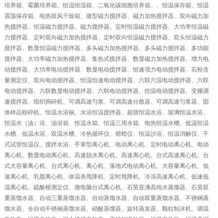
培养箱、霉菌培养箱、恒温恒湿箱、二氧化碳细胞培养箱、、恒温保存箱、恒温
震荡保存箱、电热鼓风干燥箱、微型磁力搅拌器、磁力加热搅拌器、双向磁力加
热搅拌器、恒温磁力搅拌器、磁力搅拌器、定时恒温磁力搅拌器、大功率恒温磁
力搅拌器、定时双向磁力加热搅拌器、定时双向恒温磁力搅拌器、双头恒温磁力
搅拌器、数显恒温磁力搅拌器、多头磁力加热搅拌器、多头磁力搅拌器、多功能
搅拌器、大功率磁力加热搅拌器、集热式搅拌器、数显磁力加热搅拌器、增力电
动搅拌器、大功率电动搅拌器、数显电动搅拌器、恒速强力电动搅拌器、石粉含
量测定仪、双向电动搅拌器、恒温恒速电动搅拌器、六联六温电动搅拌器、六联
电动搅拌器、六联数显电动搅拌器、六联电动搅拌器、控温电动搅拌器、变频调
速搅拌器、组织捣碎机、可调高速匀浆、可调高速分散器、可调高速匀浆器、固
体样品粉碎机、恒温水浴锅、水浴恒温搅拌器、超级恒温水浴、玻璃恒温水浴、
恒温水（油）浴、油浴箱、恒温水箱、恒温三用水箱、电热恒温水槽、低温恒温
水槽、低温水浴、双温水槽、冷热循环仪、熔蜡仪、恒温沙浴、恒温消解仪、干
式试管恒温仪、搅拌水浴、手掌型离心机、电动离心机、定时电动离心机、电动
离心机、数显电动离心机、高速脱水离心机、高速离心机、台式高速离心机、台
式大容量离心机、台式离心机、离心机、落地式电动离心机、大容量离心机、低
速离心机、乳脂离心机、体温表甩降机、定时甩降机、冷冻高速离心机、低速低
温离心机、硫酸根测定仪、微电脑台式离心机、石英亚沸高纯水蒸馏器、石英双
重蒸馏水器、自动三重蒸馏水器、自动蒸馏水器、自动双重蒸馏水器、不锈钢蒸
馏水器、全自动不锈钢蒸馏水器、硝酸蒸馏器、旋转蒸发器、颗粒制冰机、调温