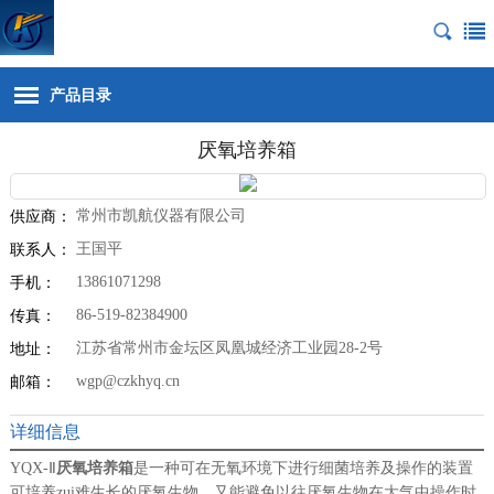
产品目录
厌氧培养箱
常州市凯航仪器有限公司
供应商：
王国平
联系人：
13861071298
手机：
86-519-82384900
传真：
江苏省常州市金坛区凤凰城经济工业园28-2号
地址：
wgp@czkhyq.cn
邮箱：
详细信息
YQX-Ⅱ
厌氧培养箱
是一种可在无氧环境下进行细菌培养及操作的装置
可培养zui难生长的厌氧生物，又能避免以往厌氧生物在大气中操作时