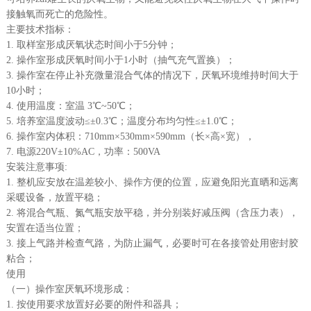
接触氧而死亡的危险性。
主要技术指标：
1. 取样室形成厌氧状态时间小于5分钟；
2. 操作室形成厌氧时间小于1小时（抽气充气置换）；
3. 操作室在停止补充微量混合气体的情况下，厌氧环境维持时间大于
10小时；
4. 使用温度：室温 3℃~50℃；
5. 培养室温度波动≤±0.3℃；温度分布均匀性≤±1.0℃；
6. 操作室内体积：710mm×530mm×590mm（长×高×宽），
7. 电源220V±10%AC，功率：500VA
安装注意事项:
1. 整机应安放在温差较小、操作方便的位置，应避免阳光直晒和远离
采暖设备，放置平稳；
2. 将混合气瓶、氮气瓶安放平稳，并分别装好减压阀（含压力表），
安置在适当位置；
3. 接上气路并检查气路，为防止漏气，必要时可在各接管处用密封胶
粘合；
使用
（一）操作室厌氧环境形成：
1. 按使用要求放置好必要的附件和器具；