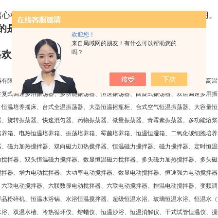
：
离心机擦拭干净，放在平稳的工作台上，插上电源插头待用。
的是机内实际温度。
欢迎您！
来自局域网的朋友！有什么可以帮助您的
格欢迎来函定制
吗？
器有限公司（金坛市新航仪器厂）主要生产：水浴恒温振荡器、气浴恒温振荡器、高温
往复式调速多用振荡器、多功能振荡器、恒速振荡器、回旋式振荡器、双层调速多用振
、恒温培养摇床、台式全温振荡器、大型恒温摇瓶柜、台式空气恒温振荡器、大容量恒
器、旋转振荡器、快速混匀器、药物振荡器、微量振荡器、青霉素振荡器、多功能溶浆
培养箱、电热恒温培养箱、振荡培养箱、霉菌培养箱、恒温恒湿箱、二氧化碳细胞培养
器、磁力加热搅拌器、双向磁力加热搅拌器、恒温磁力搅拌器、磁力搅拌器、定时恒温
力搅拌器、双头恒温磁力搅拌器、数显恒温磁力搅拌器、多头磁力加热搅拌器、多头磁
搅拌器、增力电动搅拌器、大功率电动搅拌器、数显电动搅拌器、恒速强力电动搅拌器
、六联电动搅拌器、六联数显电动搅拌器、六联电动搅拌器、控温电动搅拌器、变频调
样品粉碎机、恒温水浴锅、水浴恒温搅拌器、超级恒温水浴、玻璃恒温水浴、恒温水（
水浴、双温水槽、冷热循环仪、熔蜡仪、恒温沙浴、恒温消解仪、干式试管恒温仪、搅