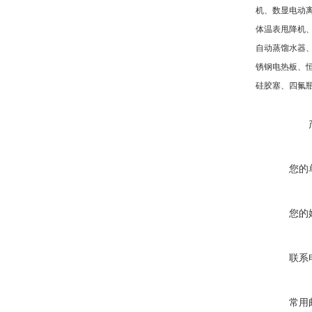
机、数显电动
体温表甩降机
自动蒸馏水器
锈钢电热板、
硅胶塞、四氟
您的
您的
联系
常用