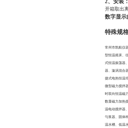
2
、安装
开箱取出
数字显示
特殊规
常州市凯航仪
型恒温摇床、
式恒温振荡器
器、漩涡混合
捷式电热恒温
微型磁力搅拌
时双向恒温磁
数显磁力加热
温电动搅拌器
匀浆器、固体
温水槽、低温