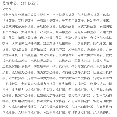
蒸馏水器、分析仪器等
公司简介：
常州市凯航仪器有限公司主要生产：水浴恒温振荡器、气浴恒温振荡器、高温油
浴振荡器、萃取振荡器、分液漏斗振荡器、垂直多用振荡器、控制型恒温摇床、
往复式调速多用振荡器、多功能振荡器、恒速振荡器、回旋式振荡器、双层调速
多用振荡器、大容量摇床、双层摇床、全温振荡器、光照全温振荡器、落地式恒
温振荡器、恒温培养摇床、台式全温振荡器、大型恒温摇瓶柜、台式空气恒温振
荡器、大容量恒温培养摇床、双层双速恒温振荡器、大容量摇床、脱色摇床、振
荡器、漩涡混合器、旋转振荡器、快速混匀器、药物振荡器、微量振荡器、、多
功能溶浆机、干式融化箱、生化培养箱、光照培养箱、隔水式恒温培养箱、便捷
式电热恒温培养箱、电热恒温培养箱、振荡培养箱、霉菌培养箱、恒温恒湿箱、
二氧化碳细胞培养箱、厌氧培养箱、恒温保存箱、恒温震荡保存箱、电热鼓风干
燥箱、微型磁力搅拌器、磁力加热搅拌器、双向磁力加热搅拌器、恒温磁力搅拌
器、磁力搅拌器、定时恒温磁力搅拌器、大功率恒温磁力搅拌器、定时双向磁力
加热搅拌器、定时双向恒温磁力搅拌器、双头恒温磁力搅拌器、数显恒温磁力搅
拌器、多头磁力加热搅拌器、多头磁力搅拌器、多功能搅拌器、大功率磁力加热
搅拌器、集热式搅拌器、数显磁力加热搅拌器、增力电动搅拌器、大功率电动搅
拌器、数显电动搅拌器、恒速强力电动搅拌器、石粉含量测定仪、双向电动搅拌
器、恒温恒速电动搅拌器、六联六温电动搅拌器、六联电动搅拌器、六联数显电
动搅拌器、六联电动搅拌器、控温电动搅拌器、变频调速搅拌器、组织捣碎机、