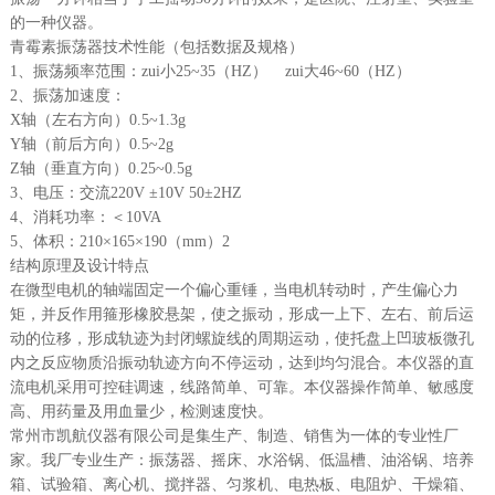
的一种仪器。
青霉素振荡器技术性能（包括数据及规格）
1、振荡频率范围：zui小25~35（HZ） zui大46~60（HZ）
2、振荡加速度：
X轴（左右方向）0.5~1.3g
Y轴（前后方向）0.5~2g
Z轴（垂直方向）0.25~0.5g
3、电压：交流220V ±10V 50±2HZ
4、消耗功率：＜10VA
5、体积：210×165×190（mm）2
结构原理及设计特点
在微型电机的轴端固定一个偏心重锤，当电机转动时，产生偏心力
矩，并反作用箍形橡胶悬架，使之振动，形成一上下、左右、前后运
动的位移，形成轨迹为封闭螺旋线的周期运动，使托盘上凹玻板微孔
内之反应物质沿振动轨迹方向不停运动，达到均匀混合。本仪器的直
流电机采用可控硅调速，线路简单、可靠。本仪器操作简单、敏感度
高、用药量及用血量少，检测速度快。
常州市凯航仪器有限公司是集生产、制造、销售为一体的专业性厂
家。我厂专业生产：振荡器、摇床、水浴锅、低温槽、油浴锅、培养
箱、试验箱、离心机、搅拌器、匀浆机、电热板、电阻炉、干燥箱、