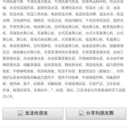
可调高速匀浆、可调高速分散器、可调高速匀浆器、固体样品粉碎机、恒温水浴
锅、水浴恒温搅拌器、超级恒温水浴、玻璃恒温水浴、恒温水（油）浴、油浴
箱、恒温水箱、恒温三用水箱、电热恒温水槽、低温恒温水槽、低温水浴、双温
水槽、冷热循环仪、熔蜡仪、恒温沙浴、恒温消解仪、干式试管恒温仪、搅拌水
浴、手掌型离心机、电动离心机、定时电动离心机、电动离心机、数显电动离心
机、高速脱水离心机、高速离心机、台式高速离心机、台式大容量离心机、台式
离心机、离心机、落地式电动离心机、大容量离心机、低速离心机、乳脂离心
机、体温表甩降机、定时甩降机、冷冻高速离心机、低速低温离心机、硫酸根测
定仪、微电脑台式离心机、石英亚沸高纯水蒸馏器、石英双重蒸馏水器、自动三
重蒸馏水器、自动蒸馏水器、自动双重蒸馏水器、不锈钢蒸馏水器、全自动不锈
钢蒸馏水器、硝酸蒸馏器、旋转蒸发器、颗粒制冰机、调温电热套、磁力搅拌电
热套、不锈钢电热板、恒温电热板、恒温干浴器、数显恒温台（载物台）、封闭
电炉以及各种规格四氟磁力搅拌子、搅拌子回收棒、不锈钢搅拌棒、四氟搅拌
棒、搅拌棒、塞子、硅胶塞、四氟瓶塞、常规玻璃仪器、石英产品、卫生防疫、
环保、检测仪器等。长期合作，*，欢迎
。地址：江苏省金坛市凤凰城经济工业园
28-2
号。
发送给朋友
分享到朋友圈