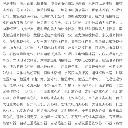
照培养箱、隔水式恒温培养箱、便捷式电热恒温培养箱、电热恒温培养箱、振荡
培养箱、霉菌培养箱、恒温恒湿箱、二氧化碳细胞培养箱、厌氧培养箱、恒温保
存箱、恒温震荡保存箱、电热鼓风干燥箱、微型磁力搅拌器、磁力加热搅拌器、
双向磁力加热搅拌器、恒温磁力搅拌器、磁力搅拌器、定时恒温磁力搅拌器、大
功率恒温磁力搅拌器、定时双向磁力加热搅拌器、定时双向恒温磁力搅拌器、双
头恒温磁力搅拌器、数显恒温磁力搅拌器、多头磁力加热搅拌器、多头磁力搅拌
器、多功能搅拌器、大功率磁力加热搅拌器、集热式搅拌器、数显磁力加热搅拌
器、增力电动搅拌器、大功率电动搅拌器、数显电动搅拌器、恒速强力电动搅拌
器、石粉含量测定仪、双向电动搅拌器、恒温恒速电动搅拌器、六联六温电动搅
拌器、六联电动搅拌器、六联数显电动搅拌器、六联电动搅拌器、控温电动搅拌
器、变频调速搅拌器、组织捣碎机、可调高速匀浆、可调高速分散器、可调高速
匀浆器、固体样品粉碎机、恒温水浴锅、水浴恒温搅拌器、超级恒温水浴、玻璃
恒温水浴、恒温水（油）浴、油浴箱、恒温水箱、恒温三用水箱、、低温恒温水
槽、低温水浴、双温水槽、冷热循环仪、熔蜡仪、恒温沙浴、恒温消解仪、干式
试管恒温仪、搅拌水浴、手掌型离心机、电动离心机、定时电动离心机、电动离
心机、数显电动离心机、高速脱水离心机、高速离心机、台式高速离心机、台式
大容量离心机、台式离心机、离心机、落地式电动离心机、大容量离心机、低速
离心机、乳脂离心机、体温表甩降机、定时甩降机、冷冻高速离心机、低速低温
离心机、硫酸根测定仪、微电脑台式离心机、石英亚沸高纯水蒸馏器、石英双重
蒸馏水器、自动三重蒸馏水器、自动蒸馏水器、自动双重蒸馏水器、不锈钢蒸馏