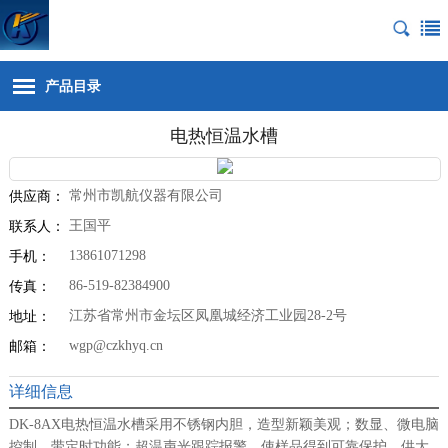
产品目录
电热恒温水槽
常州市凯航仪器有限公司
供应商：
王国平
联系人：
13861071298
手机：
86-519-82384900
传真：
江苏省常州市金坛区凤凰城经济工业园28-2号
地址：
wgp@czkhyq.cn
邮箱：
详细信息
DK-8AX电热恒温水槽采用不锈钢内胆，造型新颖美观；数显、微电脑
控制，带定时功能；超温声光跟踪报警，使样品得到可靠保护，供大