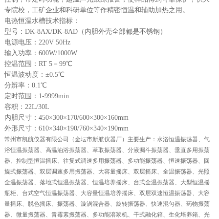
专院校，工矿企业和科研单位等作精密恒温和辅助加热之用。
电热恒温水槽技术指标：
型号：DK-8AX/DK-8AD（内胆外壳全部都是不锈钢）
电源电压：220V 50Hz
输入功率：600W/1000W
控温范围：RT 5－99℃
恒温波动度：±0.5℃
分辨率：0.1℃
定时范围：1-9999min
容积：22L/30L
内胆尺寸：450×300×170/600×300×160mm
外形尺寸：610×340×190/760×340×190mm
常州市凯航仪器有限公司（金坛市新航仪器厂）主要生产：水浴恒温振荡器、气
浴恒温振荡器、高温油浴振荡器、萃取振荡器、分液漏斗振荡器、垂直多用振荡
器、控制型恒温摇床、往复式调速多用振荡器、多功能振荡器、恒速振荡器、回
旋式振荡器、双层调速多用振荡器、大容量摇床、双层摇床、全温振荡器、光照
全温振荡器、落地式恒温振荡器、恒温培养摇床、台式全温振荡器、大型恒温摇
瓶柜、台式空气恒温振荡器、大容量恒温培养摇床、双层双速恒温振荡器、大容
量摇床、脱色摇床、振荡器、漩涡混合器、旋转振荡器、快速混匀器、药物振荡
器、微量振荡器、青霉素振荡器、多功能溶浆机、干式融化箱、生化培养箱、光