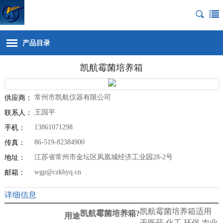
产品目录
凯航霉菌培养箱
常州市凯航仪器有限公司
供应商：
王国平
联系人：
13861071298
手机：
86-519-82384900
传真：
江苏省常州市金坛区凤凰城经济工业园28-2号
地址：
wgp@czkhyq.cn
邮箱：
详细信息
凯航霉菌培养箱
适用
凯航霉菌培养箱?
用途
于医药
,
化工
,
环保
,
农业