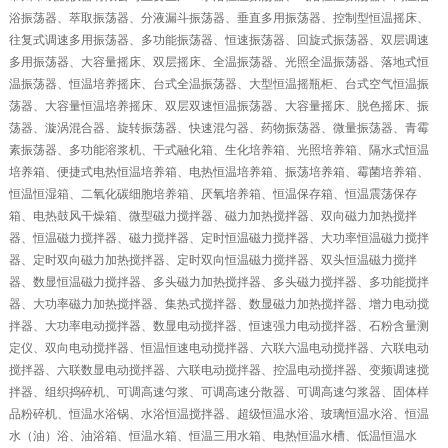
浴振荡器、萃取振荡器、分液漏斗振荡器、垂直多用振荡器、控制型恒温摇床、
往复式调速多用振荡器、多功能振荡器、恒速振荡器、回旋式振荡器、双层调速
多用振荡器、大容量摇床、双层摇床、全温振荡器、光照全温振荡器、落地式恒
温振荡器、恒温培养摇床、台式全温振荡器、大型恒温摇瓶柜、台式空气恒温振
荡器、大容量恒温培养摇床、双层双速恒温振荡器、大容量摇床、脱色摇床、振
荡器、漩涡混合器、旋转振荡器、快速混匀器、药物振荡器、微量振荡器、青霉
素振荡器、多功能溶浆机、干式融化箱、生化培养箱、光照培养箱、隔水式恒温
培养箱、便捷式电热恒温培养箱、电热恒温培养箱、振荡培养箱、霉菌培养箱、
恒温恒湿箱、二氧化碳细胞培养箱、厌氧培养箱、恒温保存箱、恒温震荡保存
箱、电热鼓风干燥箱、微型磁力搅拌器、磁力加热搅拌器、双向磁力加热搅拌
器、恒温磁力搅拌器、磁力搅拌器、定时恒温磁力搅拌器、大功率恒温磁力搅拌
器、定时双向磁力加热搅拌器、定时双向恒温磁力搅拌器、双头恒温磁力搅拌
器、数显恒温磁力搅拌器、多头磁力加热搅拌器、多头磁力搅拌器、多功能搅拌
器、大功率磁力加热搅拌器、集热式搅拌器、数显磁力加热搅拌器、增力电动搅
拌器、大功率电动搅拌器、数显电动搅拌器、恒速强力电动搅拌器、石粉含量测
定仪、双向电动搅拌器、恒温恒速电动搅拌器、六联六温电动搅拌器、六联电动
搅拌器、六联数显电动搅拌器、六联电动搅拌器、控温电动搅拌器、变频调速搅
拌器、组织捣碎机、可调高速匀浆、可调高速分散器、可调高速匀浆器、固体样
品粉碎机、恒温水浴锅、水浴恒温搅拌器、超级恒温水浴、玻璃恒温水浴、恒温
水（油）浴、油浴箱、恒温水箱、恒温三用水箱、电热恒温水槽、低温恒温水