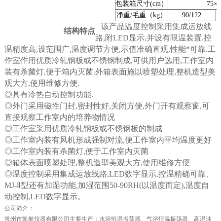
包装箱尺寸(cm）
75
×
净重/毛重（kg）
90/122
该产品温度控制采用集成运放线
结构特点
路
,
附
LED
显示
,
并设有限温装置
.
控
温精度高
,
设范围广
,
温度调节方便
,
示值准确直观
,
性能*可靠
.
工
作室作用优质冷轧钢板或不锈钢制成
,
可供用户选用
,
工作室内
装有杀菌灯
,
便于箱内灭菌
.
外箱表面施以喷塑处理
,
整机造型美
观大方
,
使用维修方便
.
◎具有冷热自动控制功能
.
◎外门采用磁性门封
,
密封性好
,
关闭方便
,
外门开有观察窗
,
可
直接观察工作室内的培养物情况
◎工作室采用优质冷轧钢板或不锈钢板的制成
◎工作室内装有风机形成强制对流
,
便工作室内平均温度更好
◎工作室内装有杀菌灯
,
便于工作室内灭菌
◎箱体表面喷塑处理
,
整机造型美观大方
,
使用维修方便
◎温度控制采用集成运放线路
,LED
数字显示
,
控温精确可靠、
MJ-
Ⅱ型还有加湿功能
,
加湿范围
50-90RH(
以温度而定
),
温度自
动控制
,LED
数字显示。
公司简介：
常州市凯航仪器有限公司主要生产：水浴恒温振荡器、气浴恒温振荡器、高温油