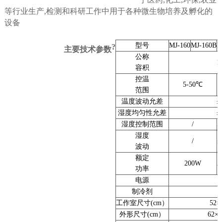
等行业生产
,
检测和科研工作中用于各种微生物培养及孵化的
设备
型号
MJ-160
MJ-160B
M
?
主要技术参数
公称
1
容积
控温
5-50
℃
范围
温度波动允差
±
湿度均匀性允差
±
湿度控制范围
/
5
湿度
/
±
波动
额定
200W
2
功率
电源
制冷剂
工作室尺寸(cm）
52
×
外形尺寸(cm）
62
×