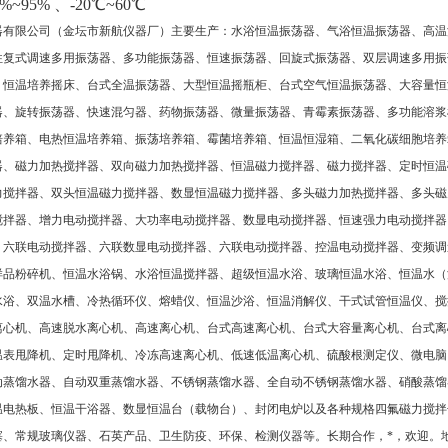
~95% 、-20℃~60℃
器有限公司（金坛市新航仪器厂）主要生产：水浴恒温振荡器、气浴恒温振荡器、高温
往复式调速多用振荡器、多功能振荡器、恒速振荡器、回旋式振荡器、双层调速多用振
、恒温培养摇床、台式全温振荡器、大型恒温摇瓶柜、台式空气恒温振荡器、大容量恒
器、旋转振荡器、快速混匀器、药物振荡器、微量振荡器、青霉素振荡器、多功能溶浆
培养箱、电热恒温培养箱、振荡培养箱、霉菌培养箱、恒温恒湿箱、二氧化碳细胞培养
器、磁力加热搅拌器、双向磁力加热搅拌器、恒温磁力搅拌器、磁力搅拌器、定时恒温
力搅拌器、双头恒温磁力搅拌器、数显恒温磁力搅拌器、多头磁力加热搅拌器、多头磁
搅拌器、增力电动搅拌器、大功率电动搅拌器、数显电动搅拌器、恒速强力电动搅拌器
、六联电动搅拌器、六联数显电动搅拌器、六联电动搅拌器、控温电动搅拌器、变频调
样品粉碎机、恒温水浴锅、水浴恒温搅拌器、超级恒温水浴、玻璃恒温水浴、恒温水（
水浴、双温水槽、冷热循环仪、熔蜡仪、恒温沙浴、恒温消解仪、干式试管恒温仪、搅
离心机、高速脱水离心机、高速离心机、台式高速离心机、台式大容量离心机、台式离
温表甩降机、定时甩降机、冷冻高速离心机、低速低温离心机、硫酸根测定仪、微电脑
动蒸馏水器、自动双重蒸馏水器、不锈钢蒸馏水器、全自动不锈钢蒸馏水器、硝酸蒸馏
温电热板、恒温干浴器、数显恒温台（载物台）、封闭电炉以及各种规格四氟磁力搅拌
塞、常规玻璃仪器、石英产品、卫生防疫、环保、检测仪器等。长期合作，*，欢迎
。