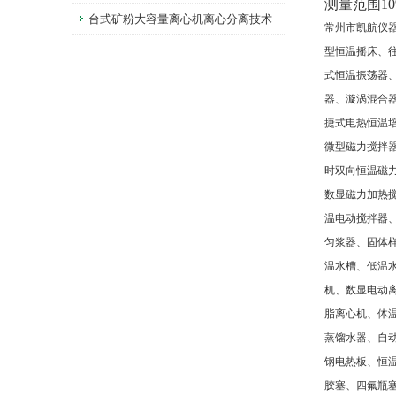
测量范围10%
不一样
台式矿粉大容量离心机离心分离技术
常州市凯航仪
型恒温摇床、
式恒温振荡器
器、漩涡混合
捷式电热恒温
微型磁力搅拌
时双向恒温磁
数显磁力加热
温电动搅拌器
匀浆器、固体
温水槽、低温
机、数显电动
脂离心机、体
蒸馏水器、自
钢电热板、恒
胶塞、四氟瓶