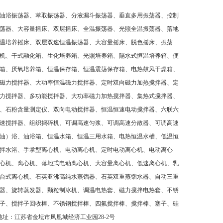
油浴振荡器、萃取振荡器、分液漏斗振荡器、垂直多用振荡器、控制
荡器、大容量摇床、双层摇床、全温振荡器、光照全温振荡器、落地
温培养摇床、双层双速恒温振荡器、大容量摇床、脱色摇床、振荡
机、干式融化箱、生化培养箱、光照培养箱、隔水式恒温培养箱、便
箱、厌氧培养箱、恒温保存箱、恒温震荡保存箱、电热鼓风干燥箱、
磁力搅拌器、大功率恒温磁力搅拌器、定时双向磁力加热搅拌器、定
力搅拌器、多功能搅拌器、大功率磁力加热搅拌器、集热式搅拌器、
、石粉含量测定仪、双向电动搅拌器、恒温恒速电动搅拌器、六联六
速搅拌器、组织捣碎机、可调高速匀浆、可调高速分散器、可调高速
油）浴、油浴箱、恒温水箱、恒温三用水箱、电热恒温水槽、低温恒
拌水浴、手掌型离心机、电动离心机、定时电动离心机、电动离心
心机、离心机、落地式电动离心机、大容量离心机、低速离心机、乳
台式离心机、石英亚沸高纯水蒸馏器、石英双重蒸馏水器、自动三重
器、旋转蒸发器、颗粒制冰机、调温电热套、磁力搅拌电热套、不锈
子、搅拌子回收棒、不锈钢搅拌棒、四氟搅拌棒、搅拌棒、塞子、硅
地址：江苏省金坛市凤凰城经济工业园
28-2
号