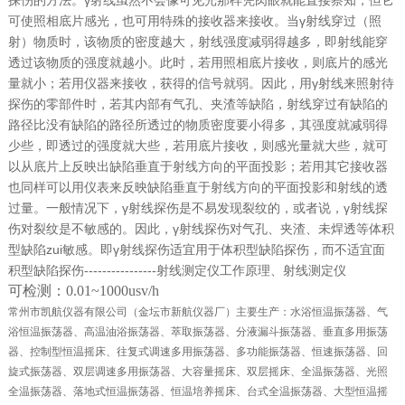
探伤的方法。γ射线虽然不会像可见光那样凭肉眼就能直接察知，但它
可使照相底片感光，也可用特殊的接收器来接收。当γ射线穿过（照
射）物质时，该物质的密度越大，射线强度减弱得越多，即射线能穿
透过该物质的强度就越小。此时，若用照相底片接收，则底片的感光
量就小；若用仪器来接收，获得的信号就弱。因此，用γ射线来照射待
探伤的零部件时，若其内部有气孔、夹渣等缺陷，射线穿过有缺陷的
路径比没有缺陷的路径所透过的物质密度要小得多，其强度就减弱得
少些，即透过的强度就大些，若用底片接收，则感光量就大些，就可
以从底片上反映出缺陷垂直于射线方向的平面投影；若用其它接收器
也同样可以用仪表来反映缺陷垂直于射线方向的平面投影和射线的透
过量。一般情况下，γ射线探伤是不易发现裂纹的，或者说，γ射线探
伤对裂纹是不敏感的。因此，γ射线探伤对气孔、夹渣、未焊透等体积
型缺陷zui敏感。即γ射线探伤适宜用于体积型缺陷探伤，而不适宜面
积型缺陷探伤----------------射线测定仪工作原理、射线测定仪
可检测：0.01~1000usv/h
常州市凯航仪器有限公司（金坛市新航仪器厂）主要生产：水浴恒温振荡器、气
浴恒温振荡器、高温油浴振荡器、萃取振荡器、分液漏斗振荡器、垂直多用振荡
器、控制型恒温摇床、往复式调速多用振荡器、多功能振荡器、恒速振荡器、回
旋式振荡器、双层调速多用振荡器、大容量摇床、双层摇床、全温振荡器、光照
全温振荡器、落地式恒温振荡器、恒温培养摇床、台式全温振荡器、大型恒温摇