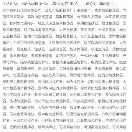
为A声级、B声级和C声级，单位记作dB(A）、dB(B）和dB(C）。
常州市凯航仪器有限公司（金坛市新航仪器厂）主要生产：水浴恒温振荡器、气
浴恒温振荡器、高温油浴振荡器、萃取振荡器、分液漏斗振荡器、垂直多用振荡
器、控制型恒温摇床、往复式调速多用振荡器、多功能振荡器、恒速振荡器、回
旋式振荡器、双层调速多用振荡器、大容量摇床、双层摇床、全温振荡器、光照
全温振荡器、落地式恒温振荡器、恒温培养摇床、台式全温振荡器、大型恒温摇
瓶柜、台式空气恒温振荡器、大容量恒温培养摇床、双层双速恒温振荡器、大容
量摇床、脱色摇床、振荡器、漩涡混合器、旋转振荡器、快速混匀器、药物振荡
器、微量振荡器、青霉素振荡器、多功能溶浆机、干式融化箱、生化培养箱、光
照培养箱、隔水式恒温培养箱、便捷式电热恒温培养箱、电热恒温培养箱、振荡
培养箱、霉菌培养箱、恒温恒湿箱、二氧化碳细胞培养箱、厌氧培养箱、恒温保
存箱、恒温震荡保存箱、电热鼓风干燥箱、微型磁力搅拌器、磁力加热搅拌器、
双向磁力加热搅拌器、恒温磁力搅拌器、磁力搅拌器、定时恒温磁力搅拌器、大
功率恒温磁力搅拌器、定时双向磁力加热搅拌器、定时双向恒温磁力搅拌器、双
头恒温磁力搅拌器、数显恒温磁力搅拌器、多头磁力加热搅拌器、多头磁力搅拌
器、多功能搅拌器、大功率磁力加热搅拌器、集热式搅拌器、数显磁力加热搅拌
器、增力电动搅拌器、大功率电动搅拌器、数显电动搅拌器、恒速强力电动搅拌
器、石粉含量测定仪、双向电动搅拌器、恒温恒速电动搅拌器、六联六温电动搅
拌器、六联电动搅拌器、六联数显电动搅拌器、六联电动搅拌器、控温电动搅拌
器、变频调速搅拌器、组织捣碎机、可调高速匀浆、可调高速分散器、可调高速