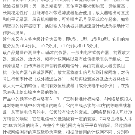
滤波器相联用；另一类是精密型，其传声器要求频响宽，灵敏度高，
长期稳定性好，且能与各种带通滤波器配合使用，放大器输出可直接
和电平记录器、录音机相联接，可将噪声讯号显示或贮存起来。如将
精密型的传声器取下，换以输入转换器并接加速度计就成为振动计可
作振动测量。
近年来又有人将声级计分为四类，即0型、1型、2型和3型。它们的精
度分别为±0.4分贝、±0.7分贝、±1.0分贝和±1.5分贝。
该产品是噪声测量中zui基本的仪器。一般由电容式传声器、前置放大
器、衰减器、放大器、频率计权网络以及有效值指示表头等组成。工
作原理是：由传声器将声音转换成电信号，再由前置放大器变换阻
抗，使传声器与衰减器匹配。放大器将输出信号加到计权网络，对信
号进行频率计权（或外接滤波器），然后再经衰减器及放大器将信号
放大到一定的幅值，送到有效值检波器（或外按电平记录仪），在指
示表头上给出噪声声级的数值。
产品中的频率计权网络有A、B、C三种标准计权网络。A网络是模拟人
耳对等响曲线中40方纯音的响应，它的曲线形状与340方的等响曲线相
反，从而使电信号的中、低频段有较大的衰减。B网络是模拟人耳对70
方纯音的响应，它使电信号的低频段有一定的衰减。C网络是模拟人耳
对100方纯音的响应，在整个声频范围内有近乎平直的响应。经过频率
计权网络测得的声压级称为声级，根据所使用的计权网不同，分别称