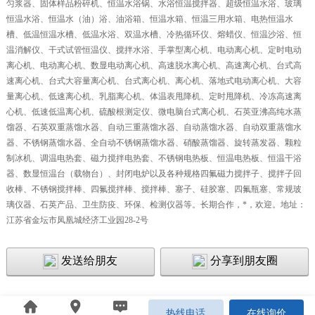
匀浆器、固体样品粉碎机、恒温水浴锅、水浴恒温搅拌器、超级恒温水浴、玻璃
恒温水浴、恒温水（油）浴、油浴箱、恒温水箱、恒温三用水箱、电热恒温水
槽、低温恒温水槽、低温水浴、双温水槽、冷热循环仪、熔蜡仪、恒温沙浴、恒
温消解仪、干式试管恒温仪、搅拌水浴、手掌型离心机、电动离心机、定时电动
离心机、电动离心机、数显电动离心机、高速脱水离心机、高速离心机、台式高
速离心机、台式大容量离心机、台式离心机、离心机、落地式电动离心机、大容
量离心机、低速离心机、乳脂离心机、体温表甩降机、定时甩降机、冷冻高速离
心机、低速低温离心机、硫酸根测定仪、微电脑台式离心机、石英亚沸高纯水蒸
馏器、石英双重蒸馏水器、自动三重蒸馏水器、自动蒸馏水器、自动双重蒸馏水
器、不锈钢蒸馏水器、全自动不锈钢蒸馏水器、硝酸蒸馏器、旋转蒸发器、颗粒
制冰机、调温电热套、磁力搅拌电热套、不锈钢电热板、恒温电热板、恒温干浴
器、数显恒温台（载物台）、封闭电炉以及各种规格四氟磁力搅拌子、搅拌子回
收棒、不锈钢搅拌棒、四氟搅拌棒、搅拌棒、塞子、硅胶塞、四氟瓶塞、常规玻
璃仪器、石英产品、卫生防疫、环保、检测仪器等。长期合作，*，欢迎
。地址：
江苏省金坛市凤凰城经济工业园
28-2
号
发送给朋友
分享到朋友圈
热线电话
在线询价