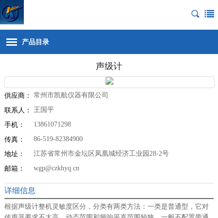
产品目录
声级计
常州市凯航仪器有限公司
供应商：
王国平
联系人：
13861071298
手机：
86-519-82384900
传真：
江苏省常州市金坛区凤凰城经济工业园28-2号
地址：
wgp@czkhyq.cn
邮箱：
详细信息
根据声级计整机灵敏度区分，分类有两类方法：一类是普通型，它对
传声器要求不太高。动态范围和频响平直范围较狭，一般不配置带通