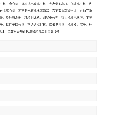
心机、离心机、落地式电动离心机、大容量离心机、低速离心机、乳
台式离心机、石英亚沸高纯水蒸馏器、石英双重蒸馏水器、自动三重
器、旋转蒸发器、颗粒制冰机、调温电热套、磁力搅拌电热套、不锈
子、搅拌子回收棒、不锈钢搅拌棒、四氟搅拌棒、搅拌棒、塞子、硅
地址：
江苏省金坛市凤凰城经济工业园
28-2
号