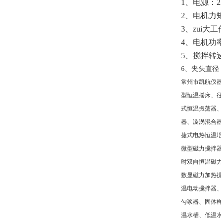
1
、电源：
2
2
、电机力
3
、zui大
4
、电机功
5
、搅拌转
6
、夹头直径
常州市凯航仪
型恒温摇床、
式恒温振荡器
器、漩涡混合
捷式电热恒温
微型磁力搅拌
时双向恒温磁
数显磁力加热
温电动搅拌器
匀浆器、固体
温水槽、低温