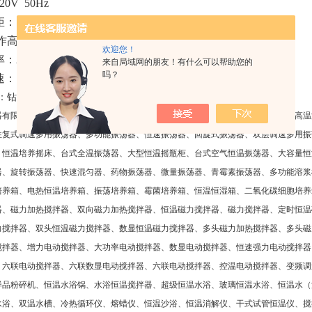
20V 50Hz
矩：
16000g
.cm（
转速为
1400rpm
时
）
工作高度：
650mm
欢迎您！
率：
250W
来自局域网的朋友！有什么可以帮助您的
吗？
速：
100-1400rpm
（变频调速）
：钻夹头
1-10mm
器有限公司（金坛市新航仪器厂）主要生产：水浴恒温振荡器、气浴恒温振荡器、高温
往复式调速多用振荡器、多功能振荡器、恒速振荡器、回旋式振荡器、双层调速多用振
、恒温培养摇床、台式全温振荡器、大型恒温摇瓶柜、台式空气恒温振荡器、大容量恒
器、旋转振荡器、快速混匀器、药物振荡器、微量振荡器、青霉素振荡器、多功能溶浆
培养箱、电热恒温培养箱、振荡培养箱、霉菌培养箱、恒温恒湿箱、二氧化碳细胞培养
器、磁力加热搅拌器、双向磁力加热搅拌器、恒温磁力搅拌器、磁力搅拌器、定时恒温
力搅拌器、双头恒温磁力搅拌器、数显恒温磁力搅拌器、多头磁力加热搅拌器、多头磁
搅拌器、增力电动搅拌器、大功率电动搅拌器、数显电动搅拌器、恒速强力电动搅拌器
、六联电动搅拌器、六联数显电动搅拌器、六联电动搅拌器、控温电动搅拌器、变频调
样品粉碎机、恒温水浴锅、水浴恒温搅拌器、超级恒温水浴、玻璃恒温水浴、恒温水（
水浴、双温水槽、冷热循环仪、熔蜡仪、恒温沙浴、恒温消解仪、干式试管恒温仪、搅