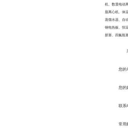
机、数显电动
脂离心机、体
蒸馏水器、自
钢电热板、恒
胶塞、四氟瓶
您的
您的
联系
常用