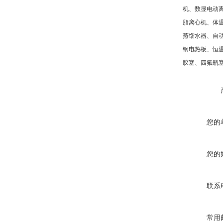
机、数显电动
脂离心机、体
蒸馏水器、自
钢电热板、恒
胶塞、四氟瓶
您的
您的
联系
常用