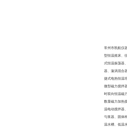
常州市凯航仪
型恒温摇床、
式恒温振荡器
器、漩涡混合
捷式电热恒温
微型磁力搅拌
时双向恒温磁
数显磁力加热
温电动搅拌器
匀浆器、固体
温水槽、低温