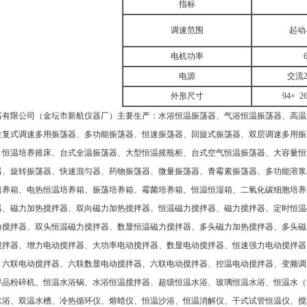
指标
调速范围
起动-2
电机功率
电源
交流2
外形尺寸
94× 2
器有限公司（金坛市新航仪器厂）主要生产：水浴恒温振荡器、气浴恒温振荡器、高温
往复式调速多用振荡器、多功能振荡器、恒速振荡器、回旋式振荡器、双层调速多用振
、恒温培养摇床、台式全温振荡器、大型恒温摇瓶柜、台式空气恒温振荡器、大容量恒
器、旋转振荡器、快速混匀器、药物振荡器、微量振荡器、青霉素振荡器、多功能溶浆
培养箱、电热恒温培养箱、振荡培养箱、霉菌培养箱、恒温恒湿箱、二氧化碳细胞培养
器、磁力加热搅拌器、双向磁力加热搅拌器、恒温磁力搅拌器、磁力搅拌器、定时恒温
力搅拌器、双头恒温磁力搅拌器、数显恒温磁力搅拌器、多头磁力加热搅拌器、多头磁
搅拌器、增力电动搅拌器、大功率电动搅拌器、数显电动搅拌器、恒速强力电动搅拌器
、六联电动搅拌器、六联数显电动搅拌器、六联电动搅拌器、控温电动搅拌器、变频调
样品粉碎机、恒温水浴锅、水浴恒温搅拌器、超级恒温水浴、玻璃恒温水浴、恒温水（
水浴、双温水槽、冷热循环仪、熔蜡仪、恒温沙浴、恒温消解仪、干式试管恒温仪、搅