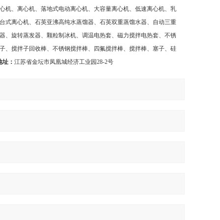
心机、离心机、落地式电动离心机、大容量离心机、低速离心机、乳
台式离心机、石英亚沸高纯水蒸馏器、石英双重蒸馏水器、自动三重
器、旋转蒸发器、颗粒制冰机、调温电热套、磁力搅拌电热套、不锈
子、搅拌子回收棒、不锈钢搅拌棒、四氟搅拌棒、搅拌棒、塞子、硅
地址：
江苏省金坛市凤凰城经济工业园
28-2
号