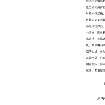
捷式电热恒温
微型磁力搅拌
时双向恒温磁
数显磁力加热
温电动搅拌器
匀浆器、固体
温水槽、低温
机、数显电动
脂离心机、体
蒸馏水器、自
钢电热板、恒
胶塞、四氟瓶
您的