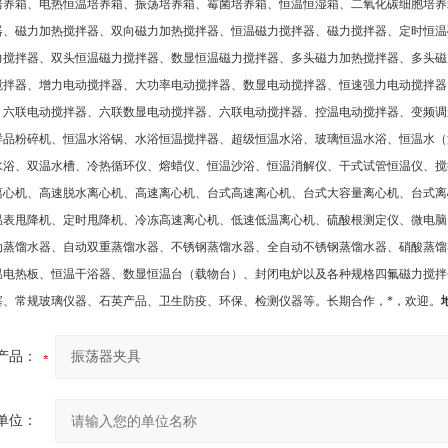
培养箱、电热恒温培养箱、振荡培养箱、霉菌培养箱、恒温恒湿箱、二氧化碳细胞培养
器、磁力加热搅拌器、双向磁力加热搅拌器、恒温磁力搅拌器、磁力搅拌器、定时恒温
力搅拌器、双头恒温磁力搅拌器、数显恒温磁力搅拌器、多头磁力加热搅拌器、多头磁
搅拌器、增力电动搅拌器、大功率电动搅拌器、数显电动搅拌器、恒速强力电动搅拌器
、六联电动搅拌器、六联数显电动搅拌器、六联电动搅拌器、控温电动搅拌器、变频调
样品粉碎机、恒温水浴锅、水浴恒温搅拌器、超级恒温水浴、玻璃恒温水浴、恒温水（
水浴、双温水槽、冷热循环仪、熔蜡仪、恒温沙浴、恒温消解仪、干式试管恒温仪、搅
离心机、高速脱水离心机、高速离心机、台式高速离心机、台式大容量离心机、台式离
温表甩降机、定时甩降机、冷冻高速离心机、低速低温离心机、硫酸根测定仪、微电脑
动蒸馏水器、自动双重蒸馏水器、不锈钢蒸馏水器、全自动不锈钢蒸馏水器、硝酸蒸馏
温电热板、恒温干浴器、数显恒温台（载物台）、封闭电炉以及各种规格四氟磁力搅拌
塞、常规玻璃仪器、石英产品、卫生防疫、环保、检测仪器等。长期合作，*，欢迎
。
产品：
单位：