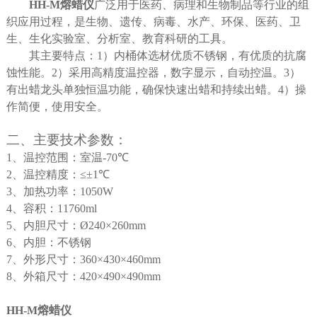
HH-M
熔蜡仪
广泛用于医药、病理和生物制品等行业的组
织应用过程，是生物、遗传、病毒、水产、环保、医药、卫
生、生化实验室、分析室、教育科研的工具。
其主要特点：
1
）内桶体选材优质不锈钢，有优质的抗腐
蚀性能。
2
）采用高精度温控器，数字显示，自动控温。
3
）
有出蜡龙头单独恒温功能，确保快速出蜡和持续出蜡。
4
）操
作简便，使用安全。
二、主要技术参数：
1
、温控范围：室温
-70
℃
2
、温控精度：≤±
1
℃
3
、加热功率：
1050W
4
、容积：
11760ml
5
、内胆尺寸：
Ø240
×
260mm
6
、内胆：不锈钢
7
、外形尺寸：
360
×
430
×
460mm
8
、外箱尺寸：
420
×
490
×
490mm
HH-M
熔蜡仪