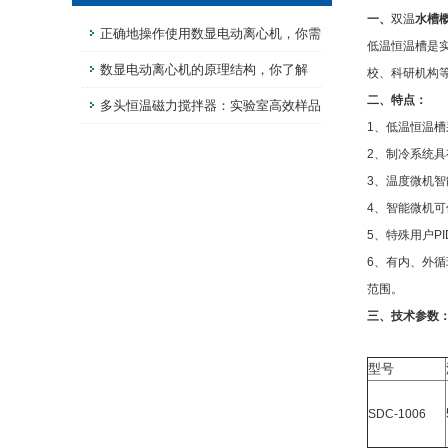
一、
双温
水槽
正确地操作使用数显电动离心机，你需
低温恒温槽是
要知道这些
数显电动离心机的原理结构，你了解
校、科研机构
二、
特点：
吗？
多头恒温磁力搅拌器：实验室高效样品
1、低温恒温
处理的全能设备
2、制冷系统
3、温度微机智
4、智能微机可
5、特殊用户P
6、有内、外
范围。
三、技术参数
型号
SDC-1006