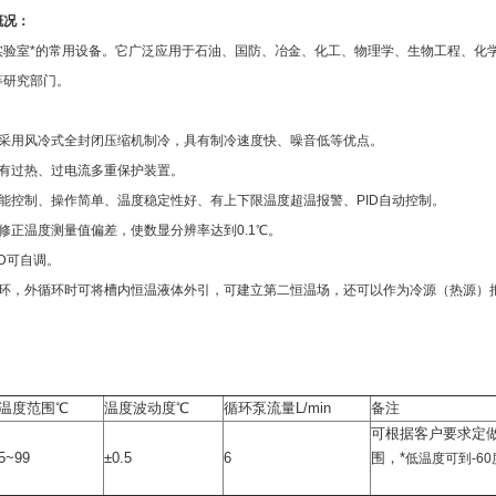
概况：
实验室*的常用设备。它广泛应用于石油、国防、冶金、化工、物理学、生物工程、化
等研究部门。
槽采用风冷式全封闭压缩机制冷，具有制冷速度快、噪音低等优点。
具有过热、过电流多重保护装置。
能控制、操作简单、温度稳定性好、有上下限温度超温报警、PID自动控制。
修正温度测量值偏差，使数显分辨率达到0.1℃。
ID可自调。
循环，外循环时可将槽内恒温液体外引，可建立第二恒温场，还可以作为冷源（热源）
：
温度范围℃
温度波动度℃
循环泵流量L/min
备注
可根据客户要求定
5~99
±0.5
6
围，*
低温度可到-60