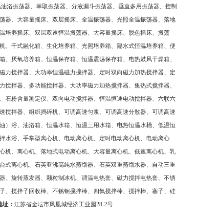
温油浴振荡器、萃取振荡器、分液漏斗振荡器、垂直多用振荡器、控制
荡器、大容量摇床、双层摇床、全温振荡器、光照全温振荡器、落地
温培养摇床、双层双速恒温振荡器、大容量摇床、脱色摇床、振荡
机、干式融化箱、生化培养箱、光照培养箱、隔水式恒温培养箱、便
箱、厌氧培养箱、恒温保存箱、恒温震荡保存箱、电热鼓风干燥箱、
磁力搅拌器、大功率恒温磁力搅拌器、定时双向磁力加热搅拌器、定
力搅拌器、多功能搅拌器、大功率磁力加热搅拌器、集热式搅拌器、
、石粉含量测定仪、双向电动搅拌器、恒温恒速电动搅拌器、六联六
速搅拌器、组织捣碎机、可调高速匀浆、可调高速分散器、可调高速
油）浴、油浴箱、恒温水箱、恒温三用水箱、电热恒温水槽、低温恒
拌水浴、手掌型离心机、电动离心机、定时电动离心机、电动离心
心机、离心机、落地式电动离心机、大容量离心机、低速离心机、乳
台式离心机、石英亚沸高纯水蒸馏器、石英双重蒸馏水器、自动三重
器、旋转蒸发器、颗粒制冰机、调温电热套、磁力搅拌电热套、不锈
子、搅拌子回收棒、不锈钢搅拌棒、四氟搅拌棒、搅拌棒、塞子、硅
地址：
江苏省金坛市凤凰城经济工业园
28-2
号