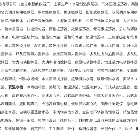
器有限公司（金坛市新航仪器厂）主要生产：水浴恒温振荡器、气浴恒温振荡器、高
往复式调速多用振荡器、多功能振荡器、恒速振荡器、回旋式振荡器、双层调速多用振
、恒温培养摇床、台式全温振荡器、大型恒温摇瓶柜、台式空气恒温振荡器、大容量恒
器、旋转振荡器、快速混匀器、药物振荡器、微量振荡器、青霉素振荡器、多功能溶浆
培养箱、电热恒温培养箱、振荡培养箱、霉菌培养箱、恒温恒湿箱、二氧化碳细胞培养
器、磁力加热搅拌器、双向磁力加热搅拌器、恒温磁力搅拌器、磁力搅拌器、定时恒温
力搅拌器、双头恒温磁力搅拌器、数显恒温磁力搅拌器、多头磁力加热搅拌器、多头磁
搅拌器、增力电动搅拌器、大功率电动搅拌器、数显电动搅拌器、恒速强力电动搅拌器
、六联电动搅拌器、六联数显电动搅拌器、六联电动搅拌器、控温电动搅拌器、变频调
样品粉碎机、恒温水浴锅、水浴恒温搅拌器、超级恒温水浴、玻璃恒温水浴、恒温水（
水浴、
双温水槽
、冷热循环仪、熔蜡仪、恒温沙浴、恒温消解仪、干式试管恒温仪、搅
离心机、高速脱水离心机、高速离心机、台式高速离心机、台式大容量离心机、台式离
温表甩降机、定时甩降机、冷冻高速离心机、低速低温离心机、硫酸根测定仪、微电脑
动蒸馏水器、自动双重蒸馏水器、不锈钢蒸馏水器、全自动不锈钢蒸馏水器、硝酸蒸馏
温电热板、恒温干浴器、数显恒温台（载物台）、封闭电炉以及各种规格四氟磁力搅拌
塞、常规玻璃仪器、石英产品、卫生防疫、环保、检测仪器等。长期合作，*，欢迎
。