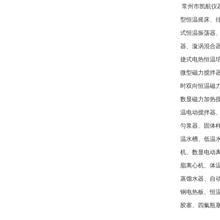
常州市凯航仪
型恒温摇床、
式恒温振荡器
器、漩涡混合
捷式电热恒温
微型磁力搅拌
时双向恒温磁
数显磁力加热
温电动搅拌器
匀浆器、固体
温水槽、低温
机、数显电动
脂离心机、体
蒸馏水器、自
钢电热板、恒
胶塞、四氟瓶