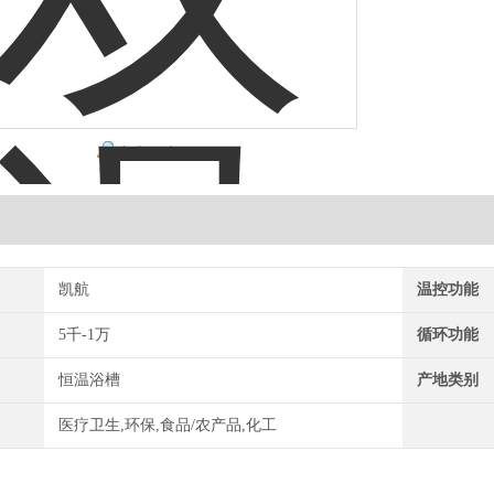
点击放大
凯航
温控功能
5千-1万
循环功能
恒温浴槽
产地类别
医疗卫生,环保,食品/农产品,化工