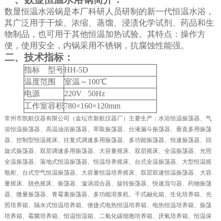
数显恒温水浴锅是本厂科研人员研制的新一代恒温水浴，
其广泛用于干燥、浓缩、蒸馏、浸渍化学试剂、药品和生
物制品，也可用于其他恒温加热试验。其特点：操作方
便，使用安全，内锅采用不锈钢，抗腐蚀性能强。
二、技术指标：
指标
型号
HH-5D
温度范围
室温～
100
℃
电源
220V 50Hz
工作室容积
780
×
160
×
120mm
常州市凯航仪器有限公司（金坛市新航仪器厂）主要生产：水浴恒温振荡器、气
浴恒温振荡器、高温油浴振荡器、萃取振荡器、分液漏斗振荡器、垂直多用振荡
器、控制型恒温摇床、往复式调速多用振荡器、多功能振荡器、恒速振荡器、回
旋式振荡器、双层调速多用振荡器、大容量摇床、双层摇床、全温振荡器、光照
全温振荡器、落地式恒温振荡器、恒温培养摇床、台式全温振荡器、大型恒温摇
瓶柜、台式空气恒温振荡器、大容量恒温培养摇床、双层双速恒温振荡器、大容
量摇床、脱色摇床、振荡器、漩涡混合器、旋转振荡器、快速混匀器、药物振荡
器、微量振荡器、青霉素振荡器、多功能溶浆机、干式融化箱、生化培养箱、光
照培养箱、隔水式恒温培养箱、便捷式电热恒温培养箱、电热恒温培养箱、振荡
培养箱、霉菌培养箱、恒温恒湿箱、二氧化碳细胞培养箱、厌氧培养箱、恒温保