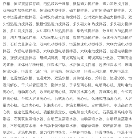
存箱、恒温震荡保存箱、电热鼓风干燥箱、微型磁力搅拌器、磁力加热搅拌器、
双向磁力加热搅拌器、恒温磁力搅拌器、磁力搅拌器、定时恒温磁力搅拌器、大
功率恒温磁力搅拌器、定时双向磁力加热搅拌器、定时双向恒温磁力搅拌器、双
头恒温磁力搅拌器、数显恒温磁力搅拌器、多头磁力加热搅拌器、多头磁力搅拌
器、多功能搅拌器、大功率磁力加热搅拌器、集热式搅拌器、数显磁力加热搅拌
器、增力电动搅拌器、大功率电动搅拌器、数显电动搅拌器、恒速强力电动搅拌
器、石粉含量测定仪、双向电动搅拌器、恒温恒速电动搅拌器、六联六温电动搅
拌器、六联电动搅拌器、六联数显电动搅拌器、六联电动搅拌器、控温电动搅拌
器、变频调速搅拌器、组织捣碎机、可调高速匀浆、可调高速分散器、可调高速
匀浆器、固体样品粉碎机、恒温水浴锅、水浴恒温搅拌器、超级恒温水浴、玻璃
恒温水浴、恒温水（油）浴、油浴箱、恒温水箱、恒温三用水箱、电热恒温水
槽、低温恒温水槽、低温水浴、双温水槽、冷热循环仪、熔蜡仪、恒温沙浴、恒
温消解仪、干式试管恒温仪、搅拌水浴、手掌型离心机、电动离心机、定时电动
离心机、电动离心机、数显电动离心机、高速脱水离心机、高速离心机、台式高
速离心机、台式大容量离心机、台式离心机、离心机、落地式电动离心机、大容
量离心机、低速离心机、乳脂离心机、体温表甩降机、定时甩降机、冷冻高速离
心机、低速低温离心机、硫酸根测定仪、微电脑台式离心机、石英亚沸高纯水蒸
馏器、石英双重蒸馏水器、自动三重蒸馏水器、自动蒸馏水器、自动双重蒸馏水
器、不锈钢蒸馏水器、全自动不锈钢蒸馏水器、硝酸蒸馏器、旋转蒸发器、颗粒
制冰机、调温电热套、磁力搅拌电热套、不锈钢电热板、恒温电热板、恒温干浴