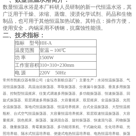
数显恒温水浴是本厂科研人员研制的新一代恒温水浴，其
广泛用于干燥、浓缩、蒸馏、浸渍化学试剂、药品和生物
制品，也可用于其他恒温加热试验。其特点：操作方便，
使用安全，内锅采用不锈钢，抗腐蚀性能强。
二、技术指标：
指标
型号
HH-A
温度范围
室温～
100
℃
功
率
1500W
工作室容积
310
×
310
×
23
0mm
电
源
220V 50Hz
常州市凯航仪器有限公司（金坛市新航仪器厂）主要生产：水浴恒温振荡器、气
浴恒温振荡器、高温油浴振荡器、萃取振荡器、分液漏斗振荡器、垂直多用振荡
器、控制型恒温摇床、往复式调速多用振荡器、多功能振荡器、恒速振荡器、回
旋式振荡器、双层调速多用振荡器、大容量摇床、双层摇床、全温振荡器、光照
全温振荡器、落地式恒温振荡器、恒温培养摇床、台式全温振荡器、大型恒温摇
瓶柜、台式空气恒温振荡器、大容量恒温培养摇床、双层双速恒温振荡器、大容
量摇床、脱色摇床、振荡器、漩涡混合器、旋转振荡器、快速混匀器、药物振荡
器、微量振荡器、青霉素振荡器、多功能溶浆机、干式融化箱、生化培养箱、光
照培养箱、隔水式恒温培养箱、便捷式电热恒温培养箱、电热恒温培养箱、振荡