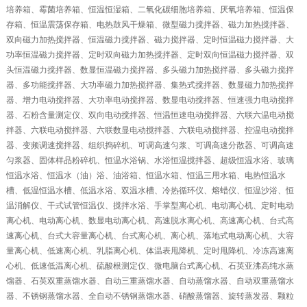
培养箱、霉菌培养箱、恒温恒湿箱、二氧化碳细胞培养箱、厌氧培养箱、恒温保
存箱、恒温震荡保存箱、电热鼓风干燥箱、微型磁力搅拌器、磁力加热搅拌器、
双向磁力加热搅拌器、恒温磁力搅拌器、磁力搅拌器、定时恒温磁力搅拌器、大
功率恒温磁力搅拌器、定时双向磁力加热搅拌器、定时双向恒温磁力搅拌器、双
头恒温磁力搅拌器、数显恒温磁力搅拌器、多头磁力加热搅拌器、多头磁力搅拌
器、多功能搅拌器、大功率磁力加热搅拌器、集热式搅拌器、数显磁力加热搅拌
器、增力电动搅拌器、大功率电动搅拌器、数显电动搅拌器、恒速强力电动搅拌
器、石粉含量测定仪、双向电动搅拌器、恒温恒速电动搅拌器、六联六温电动搅
拌器、六联电动搅拌器、六联数显电动搅拌器、六联电动搅拌器、控温电动搅拌
器、变频调速搅拌器、组织捣碎机、可调高速匀浆、可调高速分散器、可调高速
匀浆器、固体样品粉碎机、恒温水浴锅、水浴恒温搅拌器、超级恒温水浴、玻璃
恒温水浴、恒温水（油）浴、油浴箱、恒温水箱、恒温三用水箱、电热恒温水
槽、低温恒温水槽、低温水浴、双温水槽、冷热循环仪、熔蜡仪、恒温沙浴、恒
温消解仪、干式试管恒温仪、搅拌水浴、手掌型离心机、电动离心机、定时电动
离心机、电动离心机、数显电动离心机、高速脱水离心机、高速离心机、台式高
速离心机、台式大容量离心机、台式离心机、离心机、落地式电动离心机、大容
量离心机、低速离心机、乳脂离心机、体温表甩降机、定时甩降机、冷冻高速离
心机、低速低温离心机、硫酸根测定仪、微电脑台式离心机、石英亚沸高纯水蒸
馏器、石英双重蒸馏水器、自动三重蒸馏水器、自动蒸馏水器、自动双重蒸馏水
器、不锈钢蒸馏水器、全自动不锈钢蒸馏水器、硝酸蒸馏器、旋转蒸发器、颗粒