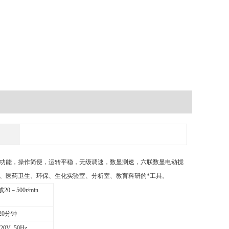
功能，操作简便，运转平稳，无级调速，数显测速，六联数显电动搅
、医药卫生、环保、生化实验室、分析室、教育科研的*工具。
或20－500r/min
20分钟
20V 50Hz