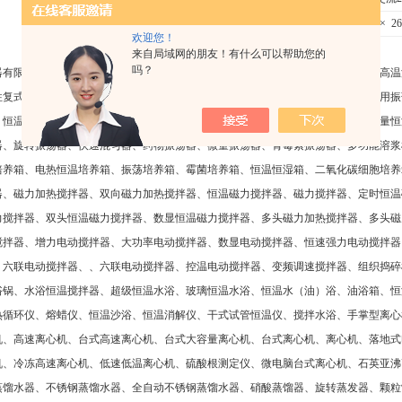
外形尺寸
94× 2
欢迎您！
来自局域网的朋友！有什么可以帮助您的
吗？
器有限公司（金坛市新航仪器厂）主要生产：水浴恒温振荡器、气浴恒温振荡器、高温
往复式调速多用振荡器、多功能振荡器、恒速振荡器、回旋式振荡器、双层调速多用振
、恒温培养摇床、台式全温振荡器、大型恒温摇瓶柜、台式空气恒温振荡器、大容量恒
器、旋转振荡器、快速混匀器、药物振荡器、微量振荡器、青霉素振荡器、多功能溶浆
培养箱、电热恒温培养箱、振荡培养箱、霉菌培养箱、恒温恒湿箱、二氧化碳细胞培养
器、磁力加热搅拌器、双向磁力加热搅拌器、恒温磁力搅拌器、磁力搅拌器、定时恒温
力搅拌器、双头恒温磁力搅拌器、数显恒温磁力搅拌器、多头磁力加热搅拌器、多头磁
搅拌器、增力电动搅拌器、大功率电动搅拌器、数显电动搅拌器、恒速强力电动搅拌器
、六联电动搅拌器、、六联电动搅拌器、控温电动搅拌器、变频调速搅拌器、组织捣碎
浴锅、水浴恒温搅拌器、超级恒温水浴、玻璃恒温水浴、恒温水（油）浴、油浴箱、恒
热循环仪、熔蜡仪、恒温沙浴、恒温消解仪、干式试管恒温仪、搅拌水浴、手掌型离心
机、高速离心机、台式高速离心机、台式大容量离心机、台式离心机、离心机、落地式
机、冷冻高速离心机、低速低温离心机、硫酸根测定仪、微电脑台式离心机、石英亚沸
蒸馏水器、不锈钢蒸馏水器、全自动不锈钢蒸馏水器、硝酸蒸馏器、旋转蒸发器、颗粒