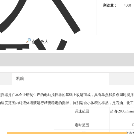
浏览量：
4000
点击放大
凯航
搅拌器是在本企业研制生产的电动搅拌器的基础上改进而成，具有单点和多点同时搅拌
的速度范围内对液体溶液进行精密稳定的搅拌，特别适合小体积的样品，是石油、化工
调速范围
起动-2000r/min
定时范围
1
电源
交流2