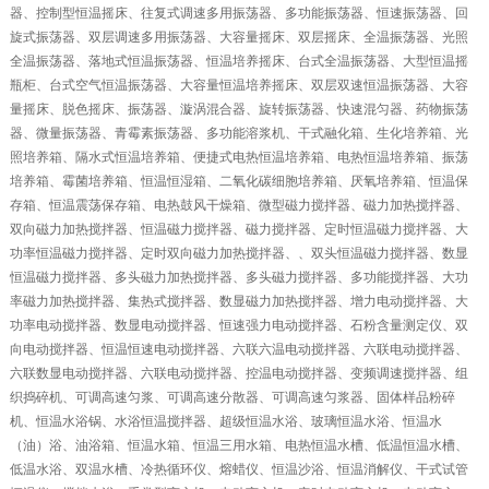
器、控制型恒温摇床、往复式调速多用振荡器、多功能振荡器、恒速振荡器、回
旋式振荡器、双层调速多用振荡器、大容量摇床、双层摇床、全温振荡器、光照
全温振荡器、落地式恒温振荡器、恒温培养摇床、台式全温振荡器、大型恒温摇
瓶柜、台式空气恒温振荡器、大容量恒温培养摇床、双层双速恒温振荡器、大容
量摇床、脱色摇床、振荡器、漩涡混合器、旋转振荡器、快速混匀器、药物振荡
器、微量振荡器、青霉素振荡器、多功能溶浆机、干式融化箱、生化培养箱、光
照培养箱、隔水式恒温培养箱、便捷式电热恒温培养箱、电热恒温培养箱、振荡
培养箱、霉菌培养箱、恒温恒湿箱、二氧化碳细胞培养箱、厌氧培养箱、恒温保
存箱、恒温震荡保存箱、电热鼓风干燥箱、微型磁力搅拌器、磁力加热搅拌器、
双向磁力加热搅拌器、恒温磁力搅拌器、磁力搅拌器、定时恒温磁力搅拌器、大
功率恒温磁力搅拌器、定时双向磁力加热搅拌器、、双头恒温磁力搅拌器、数显
恒温磁力搅拌器、多头磁力加热搅拌器、多头磁力搅拌器、多功能搅拌器、大功
率磁力加热搅拌器、集热式搅拌器、数显磁力加热搅拌器、增力电动搅拌器、大
功率电动搅拌器、数显电动搅拌器、恒速强力电动搅拌器、石粉含量测定仪、双
向电动搅拌器、恒温恒速电动搅拌器、六联六温电动搅拌器、六联电动搅拌器、
六联数显电动搅拌器、六联电动搅拌器、控温电动搅拌器、变频调速搅拌器、组
织捣碎机、可调高速匀浆、可调高速分散器、可调高速匀浆器、固体样品粉碎
机、恒温水浴锅、水浴恒温搅拌器、超级恒温水浴、玻璃恒温水浴、恒温水
（油）浴、油浴箱、恒温水箱、恒温三用水箱、电热恒温水槽、低温恒温水槽、
低温水浴、双温水槽、冷热循环仪、熔蜡仪、恒温沙浴、恒温消解仪、干式试管