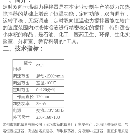
定时双向
恒温磁力搅拌器是在本企业研制生产的磁力加热
搅拌器的基础上增设了恒温功能，
定时功能，双向调节，
运转平稳，无级调速，定时双向
恒温磁力搅拌器能在较广
的速度范围内对液体溶液进行精密稳定的搅拌，特别适合
小体积的样品，是石油、化工、医药卫生、环保、生化实
验室、分析室、教育科研的*工具。
二、技术指标：
型号
95-1
指标
调速范围
起动-1500r/min
调温范围
室温-100℃
定时范围
0~120分钟
工作面直径
120mm
加热功率
250W
电源
交流220V 50Hz
外形尺寸
230×160×100
常州市凯航仪器有限公司（金坛市新航仪器厂）主要生产：水浴恒温振荡器、气
浴恒温振荡器、高温油浴振荡器、萃取振荡器、分液漏斗振荡器、垂直多用振荡