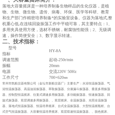
落地大容量摇床是一种培养制备生物样品的生化仪器，是植
物、生物、微生物、遗传、病毒、环保、医学等科研、教育
和生产部门作精密培养制备*的实验室设备。仪器为落地式,整
机重心低,在连续回旋振荡工作中平稳可靠，其主要特点：
1
、
多用夹具使用方便，选材不锈钢，耐腐蚀性能强；
2
、无级调
速，操作简便安全；3、数字显示转速。
二、技术指标：
型号
HY-8A
指标
调速范围
起动
-250r/min
振幅
20mm
电源
交流
220V 50Hz
工作尺寸
700
×620㎜
常州市凯航仪器有限公司（金坛市新航仪器厂）主要生产：水浴恒温振荡器、气
浴恒温振荡器、高温油浴振荡器、萃取振荡器、分液漏斗振荡器、垂直多用振荡
器、控制型恒温摇床、往复式调速多用振荡器、多功能振荡器、恒速振荡器、回
旋式振荡器、双层调速多用振荡器、、双层摇床、全温振荡器、光照全温振荡
器、落地式恒温振荡器、恒温培养摇床、台式全温振荡器、大型恒温摇瓶柜、台
式空气恒温振荡器、大容量恒温培养摇床、双层双速恒温振荡器、、脱色摇床、