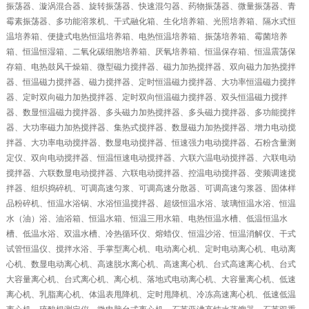
振荡器、漩涡混合器、旋转振荡器、快速混匀器、药物振荡器、微量振荡器、青
霉素振荡器、多功能溶浆机、干式融化箱、生化培养箱、光照培养箱、隔水式恒
温培养箱、便捷式电热恒温培养箱、电热恒温培养箱、振荡培养箱、霉菌培养
箱、恒温恒湿箱、二氧化碳细胞培养箱、厌氧培养箱、恒温保存箱、恒温震荡保
存箱、电热鼓风干燥箱、微型磁力搅拌器、磁力加热搅拌器、双向磁力加热搅拌
器、恒温磁力搅拌器、磁力搅拌器、定时恒温磁力搅拌器、大功率恒温磁力搅拌
器、定时双向磁力加热搅拌器、定时双向恒温磁力搅拌器、双头恒温磁力搅拌
器、数显恒温磁力搅拌器、多头磁力加热搅拌器、多头磁力搅拌器、多功能搅拌
器、大功率磁力加热搅拌器、集热式搅拌器、数显磁力加热搅拌器、增力电动搅
拌器、大功率电动搅拌器、数显电动搅拌器、恒速强力电动搅拌器、石粉含量测
定仪、双向电动搅拌器、恒温恒速电动搅拌器、六联六温电动搅拌器、六联电动
搅拌器、六联数显电动搅拌器、六联电动搅拌器、控温电动搅拌器、变频调速搅
拌器、组织捣碎机、可调高速匀浆、可调高速分散器、可调高速匀浆器、固体样
品粉碎机、恒温水浴锅、水浴恒温搅拌器、超级恒温水浴、玻璃恒温水浴、恒温
水（油）浴、油浴箱、恒温水箱、恒温三用水箱、电热恒温水槽、低温恒温水
槽、低温水浴、双温水槽、冷热循环仪、熔蜡仪、恒温沙浴、恒温消解仪、干式
试管恒温仪、搅拌水浴、手掌型离心机、电动离心机、定时电动离心机、电动离
心机、数显电动离心机、高速脱水离心机、高速离心机、台式高速离心机、台式
大容量离心机、台式离心机、离心机、落地式电动离心机、大容量离心机、低速
离心机、乳脂离心机、体温表甩降机、定时甩降机、冷冻高速离心机、低速低温