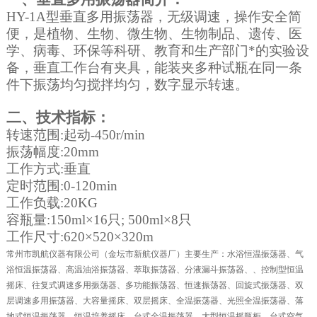
HY-1A
型垂直多用振荡器，无级调速，操作安全简
便，是植物、生物、微生物、生物制品、遗传、医
学、病毒、环保等科研、教育和生产部门*的实验设
备，垂直工作台有夹具，能装夹多种试瓶在同一条
件下振荡均匀搅拌均匀，数字显示转速。
二、技术指标：
转速范围
:
起动
-450r/min
振荡幅度
:
20mm
工作方式
:
垂直
定时范围
:0-120min
工作负载
:
20KG
容
瓶
量
:150ml
×
16
只
; 500ml
×
8
只
工作尺寸
:620
×
520
×
320m
常州市凯航仪器有限公司（金坛市新航仪器厂）主要生产：水浴恒温振荡器、气
浴恒温振荡器、高温油浴振荡器、萃取振荡器、分液漏斗振荡器、、控制型恒温
摇床、往复式调速多用振荡器、多功能振荡器、恒速振荡器、回旋式振荡器、双
层调速多用振荡器、大容量摇床、双层摇床、全温振荡器、光照全温振荡器、落
地式恒温振荡器、恒温培养摇床、台式全温振荡器、大型恒温摇瓶柜、台式空气