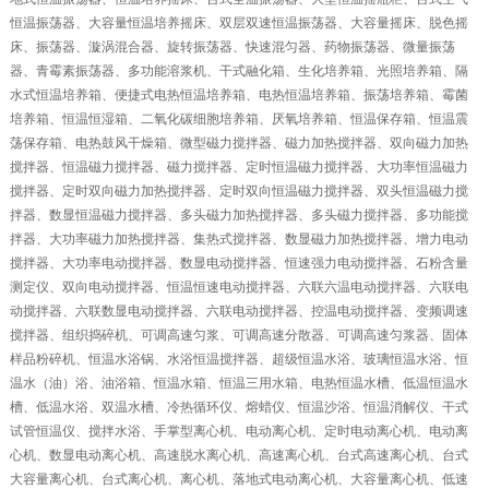
恒温振荡器、大容量恒温培养摇床、双层双速恒温振荡器、大容量摇床、脱色摇
床、振荡器、漩涡混合器、旋转振荡器、快速混匀器、药物振荡器、微量振荡
器、青霉素振荡器、多功能溶浆机、干式融化箱、生化培养箱、光照培养箱、隔
水式恒温培养箱、便捷式电热恒温培养箱、电热恒温培养箱、振荡培养箱、霉菌
培养箱、恒温恒湿箱、二氧化碳细胞培养箱、厌氧培养箱、恒温保存箱、恒温震
荡保存箱、电热鼓风干燥箱、微型磁力搅拌器、磁力加热搅拌器、双向磁力加热
搅拌器、恒温磁力搅拌器、磁力搅拌器、定时恒温磁力搅拌器、大功率恒温磁力
搅拌器、定时双向磁力加热搅拌器、定时双向恒温磁力搅拌器、双头恒温磁力搅
拌器、数显恒温磁力搅拌器、多头磁力加热搅拌器、多头磁力搅拌器、多功能搅
拌器、大功率磁力加热搅拌器、集热式搅拌器、数显磁力加热搅拌器、增力电动
搅拌器、大功率电动搅拌器、数显电动搅拌器、恒速强力电动搅拌器、石粉含量
测定仪、双向电动搅拌器、恒温恒速电动搅拌器、六联六温电动搅拌器、六联电
动搅拌器、六联数显电动搅拌器、六联电动搅拌器、控温电动搅拌器、变频调速
搅拌器、组织捣碎机、可调高速匀浆、可调高速分散器、可调高速匀浆器、固体
样品粉碎机、恒温水浴锅、水浴恒温搅拌器、超级恒温水浴、玻璃恒温水浴、恒
温水（油）浴、油浴箱、恒温水箱、恒温三用水箱、电热恒温水槽、低温恒温水
槽、低温水浴、双温水槽、冷热循环仪、熔蜡仪、恒温沙浴、恒温消解仪、干式
试管恒温仪、搅拌水浴、手掌型离心机、电动离心机、定时电动离心机、电动离
心机、数显电动离心机、高速脱水离心机、高速离心机、台式高速离心机、台式
大容量离心机、台式离心机、离心机、落地式电动离心机、大容量离心机、低速