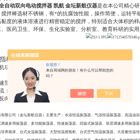
全自动双向电动搅拌器 凯航 金坛新航仪器
是在本公司精心研
。搅拌棒选材不锈钢，有*的抗腐蚀性能，操作简便，运转平
高黏度的液体溶液进行精密稳定的搅拌，特别适合大体积的样
工、医药卫生、环保、生化实验室、分析室、教育科研的实用
指标：
欢迎您！
机功率：
25W
40W
60W
100W
160W
来自局域网的朋友！有什么可以帮助您的
200W
300W
吗？
速范围：起动
-3000r/min
流：交流
220V
50Hz
反向时间：
42s
左右
器有限公司（金坛新航仪器）主要生产：水浴恒温振荡器、气浴恒温振荡器、高温油浴
式调速多用振荡器、多功能振荡器、恒速振荡器、回旋式振荡器、双层调速多用振荡器
温培养摇床、台式全温振荡器、大型恒温摇瓶柜、台式空气恒温振荡器、大容量恒温培