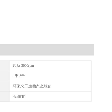
起动-3000rpm
1千-3千
环保,化工,生物产业,综合
间
42s左右