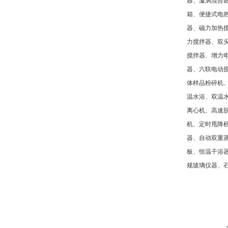
器、漩涡混合
箱、便捷式电
器、磁力加热
力搅拌器、双
搅拌器、增力
器、六联电动
体样品粉碎机
温水浴、双温
离心机、高速
机、定时甩降
器、自动双重
板、恒温干浴
规玻璃仪器、