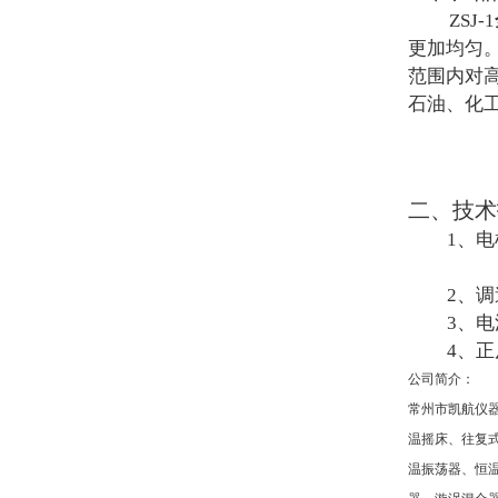
ZSJ-1
更加均匀
范围内对
石油、化
二、技术
1
、电
2
、调
3
、电
4
、正
公司简介：
常州市凯航仪
温摇床、往复
温振荡器、恒