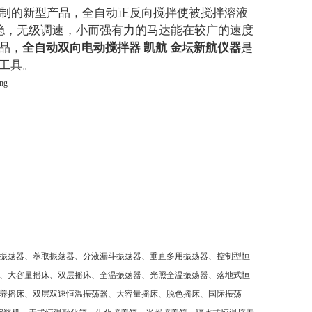
制的新型产品，全自动正反向搅拌使被搅拌溶液
稳，无级调速，小而强有力的马达能在较广的速度
品，
全自动双向电动搅拌器 凯航 金坛新航仪器
是
工具。
振荡器、萃取振荡器、分液漏斗振荡器、垂直多用振荡器、控制型恒
、大容量摇床、双层摇床、全温振荡器、光照全温振荡器、落地式恒
养摇床、双层双速恒温振荡器、大容量摇床、脱色摇床、国际振荡