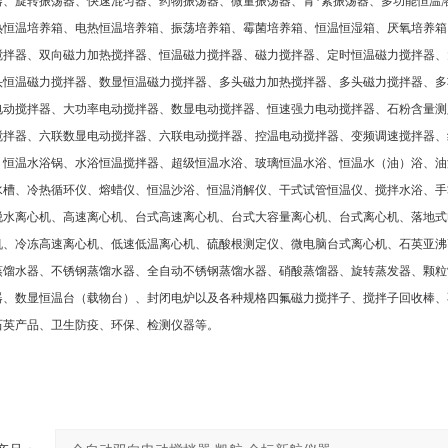
器、旋转振荡器、快速混匀器、药物振荡器、微量振荡器、青
*
素振荡器、多功能恒温
热恒温培养箱、电热恒温培养箱、振荡培养箱、霉菌培养箱、恒温恒湿箱、厌氧培养箱
搅拌器、双向磁力加热搅拌器、恒温磁力搅拌器、磁力搅拌器、定时恒温磁力搅拌器、
头恒温磁力搅拌器、数显恒温磁力搅拌器、多头磁力加热搅拌器、多头磁力搅拌器、多
电动搅拌器、大功率电动搅拌器、数显电动搅拌器、恒速强力电动搅拌器、石粉含量测
搅拌器、六联数显电动搅拌器、六联电动搅拌器、控温电动搅拌器、变频调速搅拌器、
、恒温水浴锅、水浴恒温搅拌器、超级恒温水浴、玻璃恒温水浴、恒温水（油）浴、油
水槽、冷热循环仪、熔蜡仪、恒温沙浴、恒温消解仪、干式试管恒温仪、搅拌水浴、手
脱水离心机、高速离心机、台式高速离心机、台式大容量离心机、台式离心机、落地式
机、冷冻高速离心机、低速低温离心机、硫酸根测定仪、微电脑台式离心机、石英亚沸
蒸馏水器、不锈钢蒸馏水器、全自动不锈钢蒸馏水器、硝酸蒸馏器、旋转蒸发器、颗粒
器、数显恒温台（载物台）、封闭电炉以及各种规格四氟磁力搅拌子、搅拌子回收棒、
石英产品、卫生防疫、环保、检测仪器等。