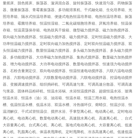
量摇床、脱色摇床、振荡器、漩涡混合器、旋转振荡器、快速混匀器、药物振荡
器、微量振荡器、青霉素振荡器、多功能溶浆机、干式融化箱、生化培养箱、光
照培养箱、隔水式恒温培养箱、便捷式电热恒温培养箱、电热恒温培养箱、振荡
培养箱、霉菌培养箱、恒温恒湿箱、二氧化碳细胞培养箱、厌氧培养箱、恒温保
存箱、恒温震荡保存箱、电热鼓风干燥箱、微型磁力搅拌器、磁力加热搅拌器、
双向磁力加热搅拌器、恒温磁力搅拌器、磁力搅拌器、定时恒温磁力搅拌器、大
功率恒温磁力搅拌器、定时双向磁力加热搅拌器、定时双向恒温磁力搅拌器、双
头恒温磁力搅拌器、数显恒温磁力搅拌器、多头磁力加热搅拌器、多头磁力搅拌
器、多功能搅拌器、大功率磁力加热搅拌器、集热式搅拌器、数显磁力加热搅拌
器、增力电动搅拌器、大功率电动搅拌器、数显电动搅拌器、恒速强力电动搅拌
器、石粉含量测定仪、双向电动搅拌器、恒温恒速电动搅拌器、六联六温电动搅
拌器、六联电动搅拌器、六联数显电动搅拌器、六联电动搅拌器、控温电动搅拌
器、变频调速搅拌器、组织捣碎机、可调高速匀浆、可调高速分散器、可调高速
匀浆器、固体样品粉碎机、恒温水浴锅、水浴恒温搅拌器、超级恒温水浴、玻璃
恒温水浴、恒温水（油）浴、油浴箱、恒温水箱、恒温三用水箱、电热恒温水
槽、低温恒温水槽、低温水浴、双温水槽、冷热循环仪、熔蜡仪、恒温沙浴、恒
温消解仪、干式试管恒温仪、搅拌水浴、手掌型离心机、电动离心机、定时电动
离心机、电动离心机、数显电动离心机、高速脱水离心机、高速离心机、、台式
大容量离心机、台式离心机、离心机、落地式电动离心机、大容量离心机、低速
离心机、乳脂离心机、体温表甩降机、定时甩降机、冷冻高速离心机、低速低温