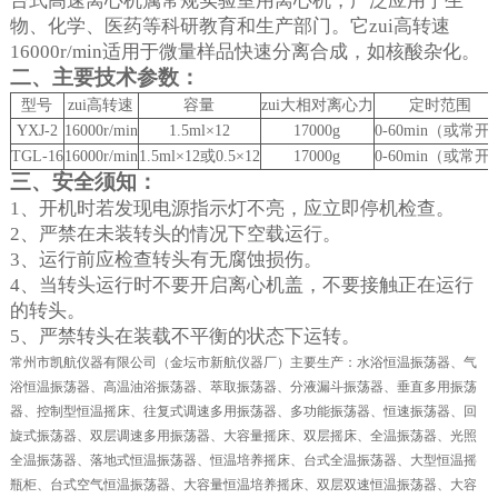
台式高速离心机属常规实验室用离心机，广泛应用于生
物、化学、医药等科研教育和生产部门。它zui高转速
16000r/min
适用于微量样品快速分离合成，如核酸杂化。
二、主要技术参数：
型号
zui高转速
容量
zui大相对离心力
定时范围
YXJ-2
16000r/min
1.5ml
×
12
17000g
0-60min（
或常开
TGL-16
16000r/min
1.5ml
×
12
或
0.5
×
12
17000g
0-60min（
或常开
三、安全须知：
1
、开机时若发现电源指示灯不亮，应立即停机检查。
2
、严禁在未装转头的情况下空载运行。
3
、运行前应检查转头有无腐蚀损伤。
4
、当转头运行时不要开启离心机盖，不要接触正在运行
的转头。
5
、严禁转头在装载不平衡的状态下运转。
常州市凯航仪器有限公司（金坛市新航仪器厂）主要生产：水浴恒温振荡器、气
浴恒温振荡器、高温油浴振荡器、萃取振荡器、分液漏斗振荡器、垂直多用振荡
器、控制型恒温摇床、往复式调速多用振荡器、多功能振荡器、恒速振荡器、回
旋式振荡器、双层调速多用振荡器、大容量摇床、双层摇床、全温振荡器、光照
全温振荡器、落地式恒温振荡器、恒温培养摇床、台式全温振荡器、大型恒温摇
瓶柜、台式空气恒温振荡器、大容量恒温培养摇床、双层双速恒温振荡器、大容