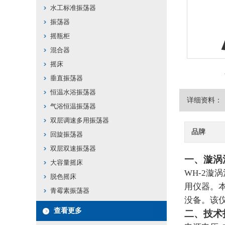
水工标准振荡器
振荡器
摇瓶柜
混合器
摇床
垂直振荡器
恒温水浴振荡器
详细资料：
气浴恒温振荡器
双层调速多用振荡器
品牌
回旋振荡器
双层双速振荡器
一、漩涡
大容量摇床
WH-2
漩涡
脱色摇床
用仪器。本
青霉素振荡器
没备。该
查看更多
二、技术