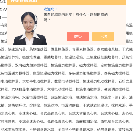
20∨±10％50Hz
25W
欢迎您！
来自局域网的朋友！有什么可以帮助您的
 —3000转／分
吗？
器有限公司（金坛市新航仪器厂）主要生产：水浴恒温振荡器、气浴恒温振荡器、高温
往复式调速多用振荡器、多功能振荡器、恒速振荡器、回旋式振荡器、双层调速多用振
、恒温培养摇床、台式全温振荡器、大型恒温摇瓶柜、台式空气恒温振荡器、大容量恒
荡器、快速混匀器、药物振荡器、微量振荡器、青霉素振荡器、多功能溶浆机、干式融
热恒温培养箱、振荡培养箱、霉菌培养箱、恒温恒湿箱、二氧化碳细胞培养箱、厌氧培
热搅拌器、双向磁力加热搅拌器、恒温磁力搅拌器、磁力搅拌器、定时恒温磁力搅拌器
双头恒温磁力搅拌器、数显恒温磁力搅拌器、多头磁力加热搅拌器、多头磁力搅拌器、
力电动搅拌器、大功率电动搅拌器、数显电动搅拌器、恒速强力电动搅拌器、石粉含量
搅拌器、六联数显电动搅拌器、六联电动搅拌器、控温电动搅拌器、变频调速搅拌器、
、恒温水浴锅、水浴恒温搅拌器、超级恒温水浴、玻璃恒温水浴、恒温水（油）浴、油
水槽、冷热循环仪、熔蜡仪、恒温沙浴、恒温消解仪、干式试管恒温仪、搅拌水浴、手
脱水离心机、高速离心机、台式高速离心机、台式大容量离心机、台式离心机、离心机
定时甩降机、冷冻高速离心机、低速低温离心机、硫酸根测定仪、微电脑台式离心机、
自动双重蒸馏水器、不锈钢蒸馏水器、全自动不锈钢蒸馏水器、硝酸蒸馏器、旋转蒸发