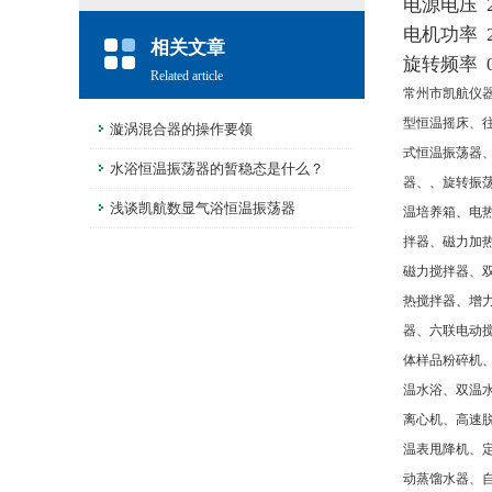
电源电压 2
电机功率 
相关文章
旋转频率 0
Related article
常州市凯航仪
型恒温摇床、
漩涡混合器的操作要领
式恒温振荡器
水浴恒温振荡器的暂稳态是什么？
器、、旋转振
浅谈凯航数显气浴恒温振荡器
温培养箱、电
拌器、磁力加
磁力搅拌器、
热搅拌器、增
器、六联电动
体样品粉碎机
温水浴、双温
离心机、高速
温表甩降机、
动蒸馏水器、