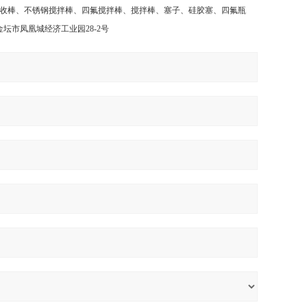
收棒、不锈钢搅拌棒、四氟搅拌棒、搅拌棒、塞子、硅胶塞、四氟瓶
金坛市凤凰城经济工业园
28-2
号