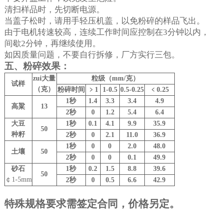
清扫样品时，先切断电源。
当盖子松时，请用手轻压机盖，以免粉碎的样品飞出。
由于电机转速较高，连续工作时间应控制在
3
分钟以内，
间歇
2
分钟，再继续使用。
如因质量问题，不要自行拆修，厂方实行三包。
五、粉碎效果：
zui大量
粒级（
mm/
克）
试样
（克）
粉碎时间
﹥
1
1-0.5
0.5-0.25
﹤
0.25
1
秒
1.4
3.3
3.4
4.9
高粱
13
2
秒
0
1.2
5.4
6.4
大豆
1
秒
0.1
4.1
9.9
35.9
50
种籽
2
秒
0
2.1
11.0
36.9
1
秒
0
0
2.0
48.0
土壤
50
2
秒
0
0
0.1
49.9
砂石
1
秒
0.2
1.5
8.8
39.6
50
￠
1-5mm
2
秒
0
0.5
6.6
42.9
特殊规格要求需签定合同，价格另定。