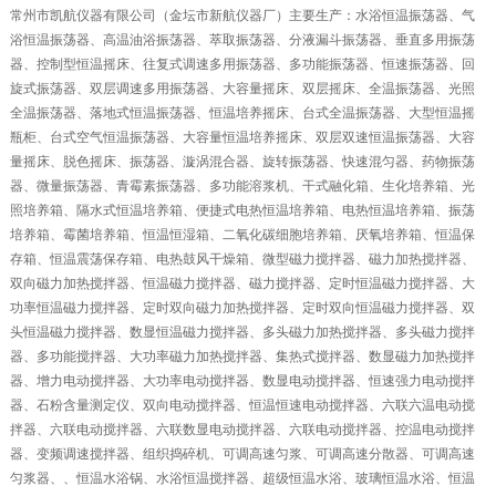
常州市凯航仪器有限公司（金坛市新航仪器厂）主要生产：水浴恒温振荡器、气
浴恒温振荡器、高温油浴振荡器、萃取振荡器、分液漏斗振荡器、垂直多用振荡
器、控制型恒温摇床、往复式调速多用振荡器、多功能振荡器、恒速振荡器、回
旋式振荡器、双层调速多用振荡器、大容量摇床、双层摇床、全温振荡器、光照
全温振荡器、落地式恒温振荡器、恒温培养摇床、台式全温振荡器、大型恒温摇
瓶柜、台式空气恒温振荡器、大容量恒温培养摇床、双层双速恒温振荡器、大容
量摇床、脱色摇床、振荡器、漩涡混合器、旋转振荡器、快速混匀器、药物振荡
器、微量振荡器、青霉素振荡器、多功能溶浆机、干式融化箱、生化培养箱、光
照培养箱、隔水式恒温培养箱、便捷式电热恒温培养箱、电热恒温培养箱、振荡
培养箱、霉菌培养箱、恒温恒湿箱、二氧化碳细胞培养箱、厌氧培养箱、恒温保
存箱、恒温震荡保存箱、电热鼓风干燥箱、微型磁力搅拌器、磁力加热搅拌器、
双向磁力加热搅拌器、恒温磁力搅拌器、磁力搅拌器、定时恒温磁力搅拌器、大
功率恒温磁力搅拌器、定时双向磁力加热搅拌器、定时双向恒温磁力搅拌器、双
头恒温磁力搅拌器、数显恒温磁力搅拌器、多头磁力加热搅拌器、多头磁力搅拌
器、多功能搅拌器、大功率磁力加热搅拌器、集热式搅拌器、数显磁力加热搅拌
器、增力电动搅拌器、大功率电动搅拌器、数显电动搅拌器、恒速强力电动搅拌
器、石粉含量测定仪、双向电动搅拌器、恒温恒速电动搅拌器、六联六温电动搅
拌器、六联电动搅拌器、六联数显电动搅拌器、六联电动搅拌器、控温电动搅拌
器、变频调速搅拌器、组织捣碎机、可调高速匀浆、可调高速分散器、可调高速
匀浆器、、恒温水浴锅、水浴恒温搅拌器、超级恒温水浴、玻璃恒温水浴、恒温