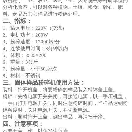
该机用于工业、农业、医药卫生、大专院校等科研单位的
分析化验室，可以对各种植物、土壤、粮食、砂石、肥
料、药品及其它样品进行粉碎处理。
二、指标：
1
、输入电压；
220V
（交流）
2
、电机功率：
200W
3
、粉碎速度：
12000
转
/
分
4
、连续使用时间：
3
分钟以内
5
、体积：￠
85
×
200
6
、重量：
3
公斤
7
、粉碎量：小于
50
克
/
次
8
、材料：不锈钢
三、固体样品粉碎机使用方法：
装料：拧开机盖，将要粉碎的样品装入料钵盖上盖。
粉碎：先将电源开关关闭，再接通电源，以一手压机盖，
一手再打开电源开关，同时注意粉碎时间，当样品达到粉
碎粒度时，关闭电源开关，并切断电源。
出料：顺时拧开上盖，倒出样品，再清扫干净。
四、注意事项：
不要开盖工作，以免发生危险。