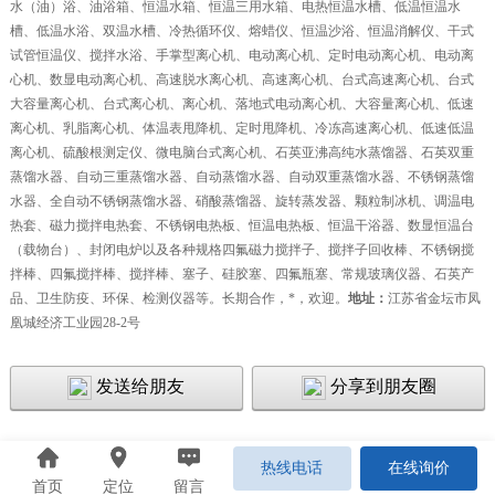
水（油）浴、油浴箱、恒温水箱、恒温三用水箱、电热恒温水槽、低温恒温水
槽、低温水浴、双温水槽、冷热循环仪、熔蜡仪、恒温沙浴、恒温消解仪、干式
试管恒温仪、搅拌水浴、手掌型离心机、电动离心机、定时电动离心机、电动离
心机、数显电动离心机、高速脱水离心机、高速离心机、台式高速离心机、台式
大容量离心机、台式离心机、离心机、落地式电动离心机、大容量离心机、低速
离心机、乳脂离心机、体温表甩降机、定时甩降机、冷冻高速离心机、低速低温
离心机、硫酸根测定仪、微电脑台式离心机、石英亚沸高纯水蒸馏器、石英双重
蒸馏水器、自动三重蒸馏水器、自动蒸馏水器、自动双重蒸馏水器、不锈钢蒸馏
水器、全自动不锈钢蒸馏水器、硝酸蒸馏器、旋转蒸发器、颗粒制冰机、调温电
热套、磁力搅拌电热套、不锈钢电热板、恒温电热板、恒温干浴器、数显恒温台
（载物台）、封闭电炉以及各种规格四氟磁力搅拌子、搅拌子回收棒、不锈钢搅
拌棒、四氟搅拌棒、搅拌棒、塞子、硅胶塞、四氟瓶塞、常规玻璃仪器、石英产
品、卫生防疫、环保、检测仪器等。长期合作，*，欢迎
。
地址：
江苏省金坛市凤
凰城经济工业园
28-2
号
发送给朋友
分享到朋友圈
热线电话
在线询价
首页
定位
留言