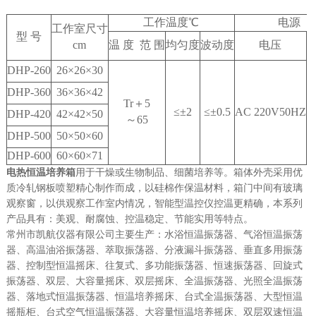
工作温度℃
电源
工作室尺寸
型
号
cm
温
度
范
围
均匀度
波动度
电压
DHP-260
26
×
26
×
30
DHP-360
36
×
36
×
42
Tr
＋
5
≤±
2
≤±
0.5
AC 220V50HZ
DHP-420
42
×
42
×
50
～
65
DHP-500
50
×
50
×
60
DHP-600
60
×
60
×
71
电热恒温培养箱
用于干燥或生物制品、细菌培养等。箱体外壳采用优
质冷轧钢板喷塑精心制作而成，以硅棉作保温材料，箱门中间有玻璃
观察窗，以供观察工作室内情况，智能型温控仪控温更精确，本系列
产品具有：美观、耐腐蚀、控温稳定、节能实用等特点。
常州市凯航仪器有限公司主要生产：水浴恒温振荡器、气浴恒温振荡
器、高温油浴振荡器、萃取振荡器、分液漏斗振荡器、垂直多用振荡
器、控制型恒温摇床、往复式、多功能振荡器、恒速振荡器、回旋式
振荡器、双层、大容量摇床、双层摇床、全温振荡器、光照全温振荡
器、落地式恒温振荡器、恒温培养摇床、台式全温振荡器、大型恒温
摇瓶柜、台式空气恒温振荡器、大容量恒温培养摇床、双层双速恒温