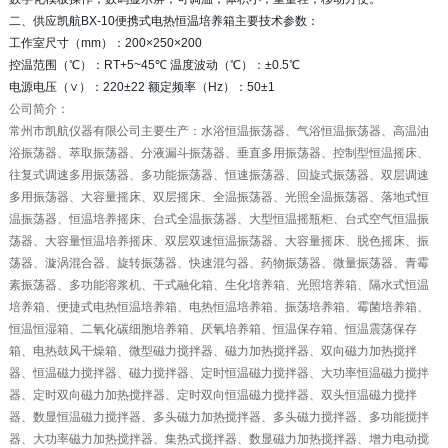
二、供应凯航BX-10便携式电热恒温培养箱主要技术参数：
工作室尺寸（mm）：200×250×200
控温范围（℃）：RT+5~45℃ 温度波动（℃）：±0.5℃
电源电压（∨）：220±22 额定频率（Hz）：50±1
公司简介：
常州市凯航仪器有限公司主要生产：水浴恒温振荡器、气浴恒温振荡器、高温油
浴振荡器、萃取振荡器、分液漏斗振荡器、垂直多用振荡器、控制型恒温摇床、
往复式调速多用振荡器、多功能振荡器、恒速振荡器、回旋式振荡器、双层调速
多用振荡器、大容量摇床、双层摇床、全温振荡器、光照全温振荡器、落地式恒
温振荡器、恒温培养摇床、台式全温振荡器、大型恒温摇瓶柜、台式空气恒温振
荡器、大容量恒温培养摇床、双层双速恒温振荡器、大容量摇床、脱色摇床、振
荡器、漩涡混合器、旋转振荡器、快速混匀器、药物振荡器、微量振荡器、青霉
素振荡器、多功能溶浆机、干式融化箱、生化培养箱、光照培养箱、隔水式恒温
培养箱、便捷式电热恒温培养箱、电热恒温培养箱、振荡培养箱、霉菌培养箱、
恒温恒湿箱、二氧化碳细胞培养箱、厌氧培养箱、恒温保存箱、恒温震荡保存
箱、电热鼓风干燥箱、微型磁力搅拌器、磁力加热搅拌器、双向磁力加热搅拌
器、恒温磁力搅拌器、磁力搅拌器、定时恒温磁力搅拌器、大功率恒温磁力搅拌
器、定时双向磁力加热搅拌器、定时双向恒温磁力搅拌器、双头恒温磁力搅拌
器、数显恒温磁力搅拌器、多头磁力加热搅拌器、多头磁力搅拌器、多功能搅拌
器、大功率磁力加热搅拌器、集热式搅拌器、数显磁力加热搅拌器、增力电动搅