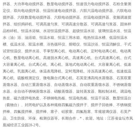
拌器、大功率电动搅拌器、数显电动搅拌器、恒速强力电动搅拌器、石粉含量测
定仪、双向电动搅拌器、恒温恒速电动搅拌器、六联六温电动搅拌器、六联电动
搅拌器、六联数显电动搅拌器、六联电动搅拌器、控温电动搅拌器、变频调速搅
拌器、组织捣碎机、可调高速匀浆、可调高速分散器、可调高速匀浆器、固体样
品粉碎机、恒温水浴锅、水浴恒温搅拌器、超级恒温水浴、玻璃恒温水浴、恒温
水（油）浴、油浴箱、恒温水箱、恒温三用水箱、电热恒温水槽、低温恒温水
槽、低温水浴、双温水槽、冷热循环仪、熔蜡仪、恒温沙浴、恒温消解仪、干式
试管恒温仪、搅拌水浴、手掌型离心机、电动离心机、定时电动离心机、电动离
心机、数显电动离心机、高速脱水离心机、高速离心机、台式高速离心机、台式
大容量离心机、台式离心机、离心机、落地式电动离心机、大容量离心机、低速
离心机、乳脂离心机、体温表甩降机、定时甩降机、冷冻高速离心机、低速低温
离心机、硫酸根测定仪、微电脑台式离心机、石英亚沸高纯水蒸馏器、石英双重
蒸馏水器、自动三重蒸馏水器、自动蒸馏水器、自动双重蒸馏水器、不锈钢蒸馏
水器、全自动不锈钢蒸馏水器、硝酸蒸馏器、旋转蒸发器、颗粒制冰机、调温电
热套、磁力搅拌电热套、不锈钢电热板、恒温电热板、恒温干浴器、数显恒温台
（载物台）、封闭电炉以及各种规格四氟磁力搅拌子、搅拌子回收棒、不锈钢搅
拌棒、四氟搅拌棒、搅拌棒、塞子、硅胶塞、四氟瓶塞、常规玻璃仪器、石英产
品、卫生防疫、环保、检测仪器等。长期合作，*，欢迎
。地址：江苏省金坛市凤
凰城经济工业园
28-2
号。