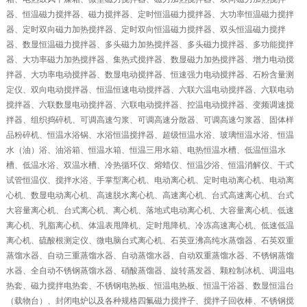
器、恒温磁力搅拌器、磁力搅拌器、定时恒温磁力搅拌器、大功率恒温磁力搅拌
器、定时双向磁力加热搅拌器、定时双向恒温磁力搅拌器、双头恒温磁力搅拌
器、数显恒温磁力搅拌器、多头磁力加热搅拌器、多头磁力搅拌器、多功能搅拌
器、大功率磁力加热搅拌器、集热式搅拌器、数显磁力加热搅拌器、增力电动搅
拌器、大功率电动搅拌器、数显电动搅拌器、恒速强力电动搅拌器、石粉含量测
定仪、双向电动搅拌器、恒温恒速电动搅拌器、六联六温电动搅拌器、六联电动
搅拌器、六联数显电动搅拌器、六联电动搅拌器、控温电动搅拌器、变频调速搅
拌器、组织捣碎机、可调高速匀浆、可调高速分散器、可调高速匀浆器、固体样
品粉碎机、恒温水浴锅、水浴恒温搅拌器、超级恒温水浴、玻璃恒温水浴、恒温
水（油）浴、油浴箱、恒温水箱、恒温三用水箱、电热恒温水槽、低温恒温水
槽、低温水浴、双温水槽、冷热循环仪、熔蜡仪、恒温沙浴、恒温消解仪、干式
试管恒温仪、搅拌水浴、手掌型离心机、电动离心机、定时电动离心机、电动离
心机、数显电动离心机、高速脱水离心机、高速离心机、台式高速离心机、台式
大容量离心机、台式离心机、离心机、落地式电动离心机、大容量离心机、低速
离心机、乳脂离心机、体温表甩降机、定时甩降机、冷冻高速离心机、低速低温
离心机、硫酸根测定仪、微电脑台式离心机、石英亚沸高纯水蒸馏器、石英双重
蒸馏水器、自动三重蒸馏水器、自动蒸馏水器、自动双重蒸馏水器、不锈钢蒸馏
水器、全自动不锈钢蒸馏水器、硝酸蒸馏器、旋转蒸发器、颗粒制冰机、调温电
热套、磁力搅拌电热套、不锈钢电热板、恒温电热板、恒温干浴器、数显恒温台
（载物台）、封闭电炉以及各种规格四氟磁力搅拌子、搅拌子回收棒、不锈钢搅