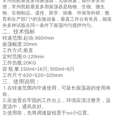
常州凯航垂直多用振荡器，无级调速，操作安全简
便，常州凯航垂直多用振荡器是植物、生物、微生
物、生物制品、遗传、医学、病毒、环保等科研、教
育和生产部门*的实验设备，垂直工作台有夹具，能装
夹多种试瓶在同一条件下振荡均匀搅拌均匀。
二、技术指标
转速范围
:
起动
-360r/min
振荡幅度
:20mm
工作方式
:
垂直
定时范围
:0-120min
工作负载
:20KG
容
瓶
量
:150ml
×
16
只
; 500ml
×
8
只
工作尺寸
:620
×
520
×
320mm
三、使用说明：
⒈在转速范围内中速使用，可延长振荡器的使用寿
命。
⒉应放置在牢固的工作台上，环境应清洁整齐，温
度适中，通风良好。
⒊使用前，先将调速旋钮置于zui小位置。