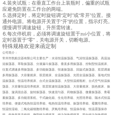
⒋装夹试瓶：在垂直工作台上装瓶时，偏重的试瓶
应避免防置在工作台的两端。
⒌选择定时，将定时旋钮调
“
定时
”
或
“
常开
”
位置。接
通外电源。将电源开关置于
“
开
”
的位置，指示灯亮。
缓慢调节调速旋钮，升所需转速。
⒍每次停机前，必须将调速旋钮置于zui小位置，将
定时器置于
“
零
”
，关电源开关，切断电源。
特殊规格欢迎来函定制
公司简介：
常州市凯航仪器有限公司主要生产：水浴恒温振荡器、气浴恒温振荡器、高温油
浴振荡器、萃取振荡器、分液漏斗振荡器、垂直多用振荡器、控制型恒温摇床、
往复式调速多用振荡器、多功能振荡器、恒速振荡器、回旋式振荡器、双层调速
多用振荡器、大容量摇床、双层摇床、全温振荡器、光照全温振荡器、落地式恒
温振荡器、恒温培养摇床、台式全温振荡器、大型恒温摇瓶柜、台式空气恒温振
荡器、大容量恒温培养摇床、双层双速恒温振荡器、大容量摇床、脱色摇床、振
荡器、漩涡混合器、旋转振荡器、快速混匀器、药物振荡器、微量振荡器、青霉
素振荡器、多功能溶浆机、干式融化箱、生化培养箱、光照培养箱、隔水式恒温
培养箱、便捷式电热恒温培养箱、电热恒温培养箱、振荡培养箱、霉菌培养箱、
恒温恒湿箱、二氧化碳细胞培养箱、厌氧培养箱、恒温保存箱、恒温震荡保存
箱、电热鼓风干燥箱、微型磁力搅拌器、磁力加热搅拌器、双向磁力加热搅拌